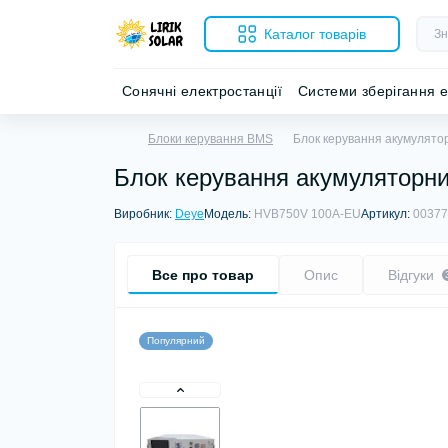
Каталог товарів
Сонячні електростанції
Системи зберігання е
Блоки керування BMS
Блок керування акумулят
Блок керування акумуляторн
Виробник:
Deye
Модель:
HVB750V 100A-EU
Артикул:
00377
Все про товар
Опис
Відгуки
Популярний