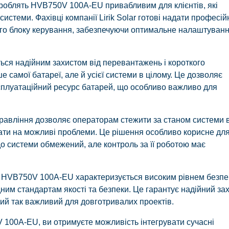
роблять HVB750V 100A-EU привабливим для клієнтів, які
системи. Фахівці компанії Lirik Solar готові надати професій
ього блоку керування, забезпечуючи оптимальне налаштуван
ся надійним захистом від перевантажень і короткого
 самої батареї, але й усієї системи в цілому. Це дозволяє
сплуатаційний ресурс батарей, що особливо важливо для
правління дозволяє операторам стежити за станом системи 
ати на можливі проблеми. Це рішення особливо корисне дл
 до системи обмежений, але контроль за її роботою має
ye HVB750V 100A-EU характеризується високим рівнем безпе
им стандартам якості та безпеки. Це гарантує надійний за
який так важливий для довготривалих проектів.
100A-EU, ви отримуєте можливість інтегрувати сучасні