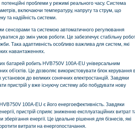
и потенційні проблеми у режимі реального часу. Система
аметрів, включаючи температуру, напругу та струм, що
у та надійність системи.
ми сенсорами та системою автоматичного регулювання
ватися до змін умов роботи. Це забезпечує стабільну робо
ужби. Така адаптивність особливо важлива для систем, які
оких навантаженнях.
рних батарей робить HVB750V 100A-EU універсальним
них об'єктів. Це дозволяє використовувати блок керування 
х установок до великих сонячних електростанцій. Завдяки
вати пристрій у вже існуючу систему або побудувати нову
HVB750V 100A-EU є його енергоефективність. Завдяки
ергії, пристрій сприяє зниженню експлуатаційних витрат т
 зберігання енергії. Це ідеальне рішення для бізнесів, які
коротити витрати на енергопостачання.