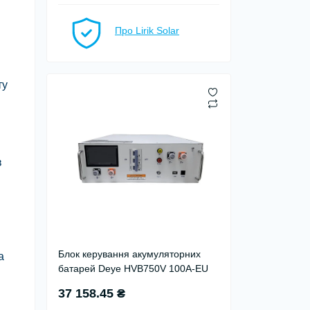
Про Lirik Solar
ту
в
Блок керування акумуляторних
а
батарей Deye HVB750V 100A-EU
37 158.45 ₴