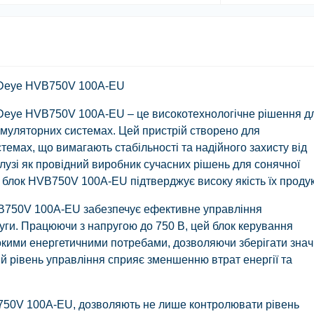
 Deye HVB750V 100A-EU
Deye HVB750V 100A-EU – це високотехнологічне рішення д
умуляторних системах. Цей пристрій створено для
темах, що вимагають стабільності та надійного захисту від
лузі як провідний виробник сучасних рішень для сонячної
 і блок HVB750V 100A-EU підтверджує високу якість їх продук
VB750V 100A-EU забезпечує ефективне управління
ги. Працюючи з напругою до 750 В, цей блок керування
сокими енергетичними потребами, дозволяючи зберігати зна
акий рівень управління сприяє зменшенню втрат енергії та
B750V 100A-EU, дозволяють не лише контролювати рівень