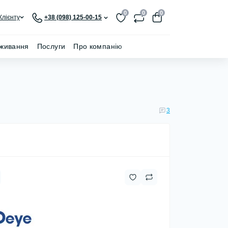
0
0
0
Клієнту
+38 (098) 125-00-15
живання
Послуги
Про компанію
3