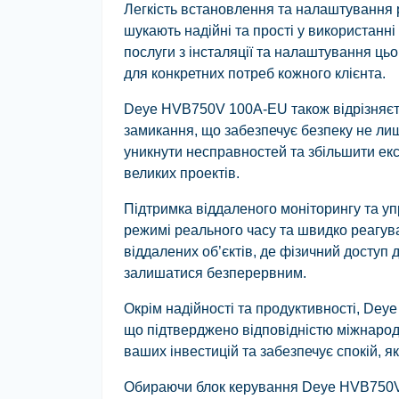
Легкість встановлення та налаштування 
шукають надійні та прості у використанні 
послуги з інсталяції та налаштування ц
для конкретних потреб кожного клієнта.
Deye HVB750V 100A-EU також відрізняєть
замикання, що забезпечує безпеку не лише
уникнути несправностей та збільшити ек
великих проектів.
Підтримка віддаленого моніторингу та у
режимі реального часу та швидко реагув
віддалених об’єктів, де фізичний доступ
залишатися безперервним.
Окрім надійності та продуктивності, De
що підтверджено відповідністю міжнародн
ваших інвестицій та забезпечує спокій, 
Обираючи блок керування Deye HVB750V 