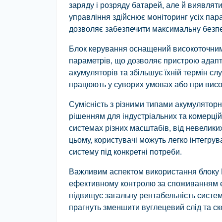
заряду і розряду батарей, але й виявлят
управління здійснює моніторинг усіх пар
дозволяє забезпечити максимальну безпек
Блок керування оснащений високоточни
параметрів, що дозволяє пристрою адапту
акумуляторів та збільшує їхній термін сл
працюють у суворих умовах або при вис
Сумісність з різними типами акумулято
рішенням для індустріальних та комерцій
системах різних масштабів, від невелики
цьому, користувачі можуть легко інтегру
систему під конкретні потреби.
Важливим аспектом використання блоку 
ефективному контролю за споживанням ен
підвищує загальну рентабельність системи
прагнуть зменшити вуглецевий слід та с