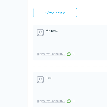
+ Додати відгук
Микола
Відгук був корисний?
0
Ігор
Відгук був корисний?
0