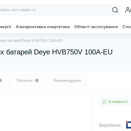
нергії
Альтернативна енергетика
Області застосування
Спо
орних батарей Deye HVB750V 100A-EU
их батарей Deye HVB750V 100A-EU
Питання
Рекомендуємо
3
0
В наявності
Виробник: