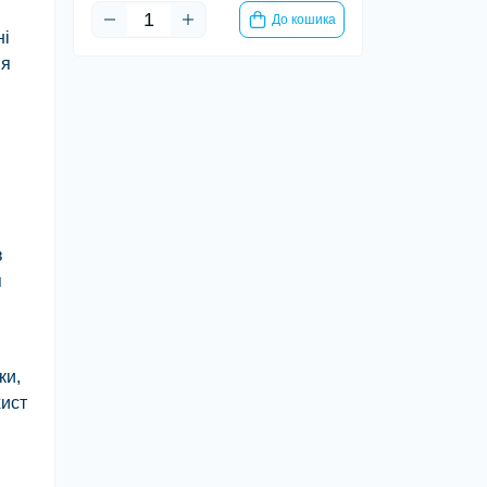
До кошика
ні
ня
в
я
ки,
хист