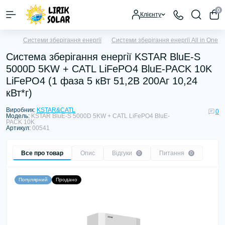
0
Клієнту
Системи зберігання енергії
Системи зберігання енергії All in One
Система зберігання енергії KSTAR BluE-S
5000D 5KW + CATL LiFePO4 BluE-PACK 10K
LiFePO4 (1 фаза 5 кВт 51,2В 200Аг 10,24
кВт*г)
Виробник:
KSTAR&CATL
0
Модель:
KSTAR BluE-S 5000D 5KW + CATL LiFePO4 BluE-
PACK 10K
Артикул:
00541
Все про товар
Опис
Відгуки
Питання
0
0
Популярний
Продано