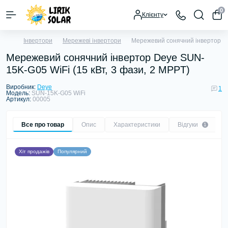
0
Клієнту
Інвертори
Мережеві інвертори
Мережевий сонячний інвертор De
Мережевий сонячний інвертор Deye SUN-
15K-G05 WiFi (15 кВт, 3 фази, 2 MPPT)
Виробник:
Deye
1
Модель:
SUN-15K-G05 WiFi
Артикул:
00005
Все про товар
Опис
Характеристики
Відгуки
1
Хіт продажів
Популярний