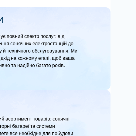
И
нує повний спектр послуг: від
ення сонячних електростанцій до
 й технічного обслуговування. Ми
дхід на кожному етапі, щоб ваша
но та надійно багато років.
ий асортимент товарів: сонячні
торні батареї та системи
йдете все необхідне для побудови