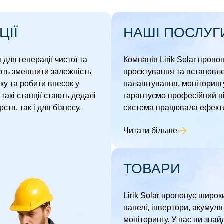
ЦІЇ
НАШІ ПОСЛУГ
для генерації чистої та
Компанія Lirik Solar пропо
ють зменшити залежність
проєктування та встановл
ку та робити внесок у
налаштування, моніторингу
такі станції стають дедалі
гарантуємо професійний пі
в, так і для бізнесу.
система працювала ефектив
Читати більше
ТОВАРИ
Lirik Solar пропонує широк
панелі, інвертори, акумуля
моніторингу. У нас ви зна