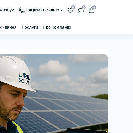
0
0
0
Клієнту
+38 (098) 125-00-15
живання
Послуги
Про компанію