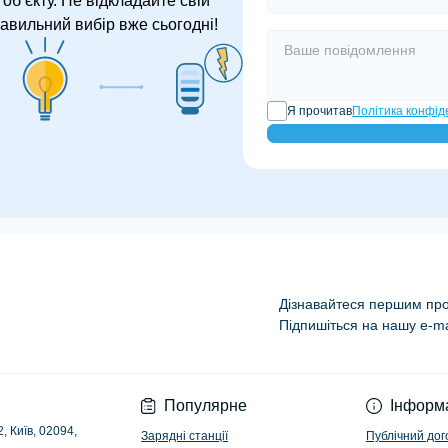
об’єкту. Не відкладайте свій
авильний вибір вже сьогодні!
Я прочитав
Політика конфід
Дізнавайтеся першим про 
Підпишіться на нашу e-ma
Політика конфіденц
Популярне
Інформ
, Київ, 02094,
Зарядні станції
Публічний дог