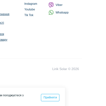
Instagram
Viber
Youtube
Whatsapp
ернення
Tik Tok
сті
зок
овару
Lirik Solar © 2026
ви погоджуєтеся з
Прийняти