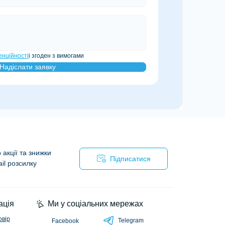
енційності
і згоден з вимогами
Надіслати заявку
акції та знижки
Підписатися
il розсилку
ійності
ація
Ми у соціальних мережах
овір
Telegram
Facebook