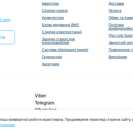
Інвертори
Доставка
Сонячні панелі
Оплата
Акумулятори
Обмін та пов
l.com
Блоки керування BMS
Політика
конфіденційно
Сонячні електростанції
Про Lirik Solar
тів
Зарядні станції для
електромобілей
Зворотній зв'я
Системи зберігання енергії
Повернення т
Генератори
Виробники
Аксесуари
Viber
Telegram
WhatsApp
liriksolarcompany@gmail.com
ільш комфортної роботи користувача. Продовжуючи перегляд сторінок сайту, 
Замовити дзвінок
тальніше
Контакти