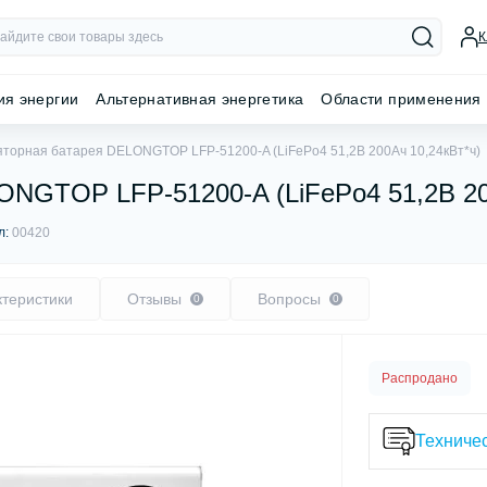
К
ия энергии
Альтернативная энергетика
Области применения
яторная батарея DELONGTOP LFP-51200-A (LiFePo4 51,2В 200Ач 10,24кВт*ч)
ONGTOP LFP-51200-A (LiFePo4 51,2В 20
л:
00420
ктеристики
Отзывы
Вопросы
0
0
Распродано
Техничес