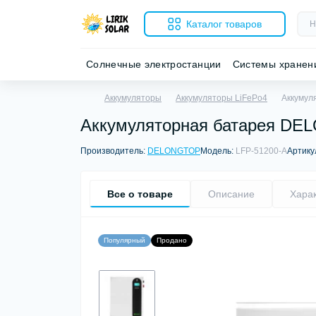
Каталог товаров
Солнечные электростанции
Системы хранен
Аккумуляторы
Аккумуляторы LiFePo4
Аккумул
Аккумуляторная батарея DEL
Производитель:
DELONGTOP
Модель:
LFP-51200-A
Артику
Все о товаре
Описание
Хара
Популярный
Продано