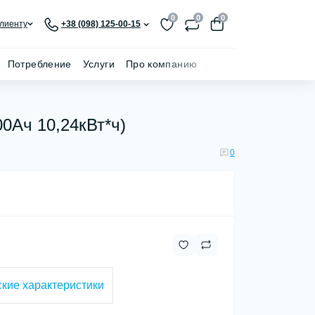
0
0
0
лиенту
+38 (098) 125-00-15
Потребление
Услуги
Про компанию
0Ач 10,24кВт*ч)
0
кие характеристики