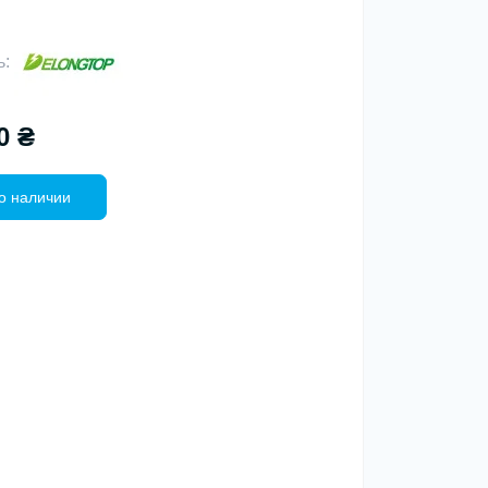
ь:
0 ₴
о наличии