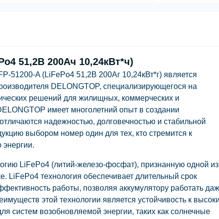
o4 51,2В 200Ач 10,24кВт*ч)
51200-A (LiFePo4 51,2В 200Аг 10,24кВт*г) является
производителя DELONGTOP, специализирующегося на
ических решений для жилищных, коммерческих и
ELONGTOP имеет многолетний опыт в создании
отличаются надежностью, долговечностью и стабильной
дукцию выбором номер один для тех, кто стремится к
 энергии.
гию LiFePo4 (литий-железо-фосфат), признанную одной из
. LiFePo4 технология обеспечивает длительный срок
ффективность работы, позволяя аккумулятору работать даж
еимуществ этой технологии является устойчивость к высок
для систем возобновляемой энергии, таких как солнечные