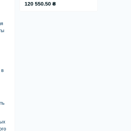
120 550.50 ₴
ля
ты
 в
ть
ных
ого