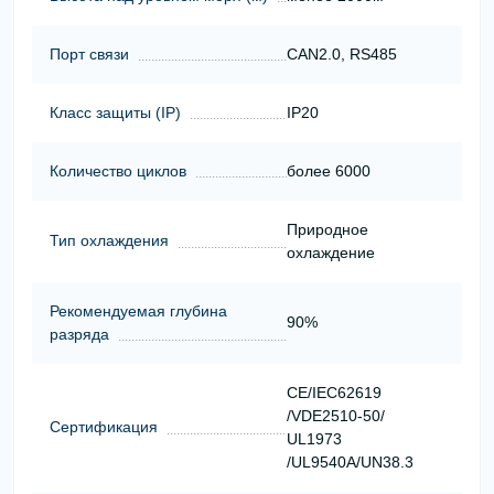
Порт связи
CAN2.0, RS485
Класс защиты (ІР)
IP20
Количество циклов
более 6000
Природное
Тип охлаждения
охлаждение
Рекомендуемая глубина
90%
разряда
CE/IEC62619
/VDE2510-50/
Сертификация
UL1973
/UL9540A/UN38.3