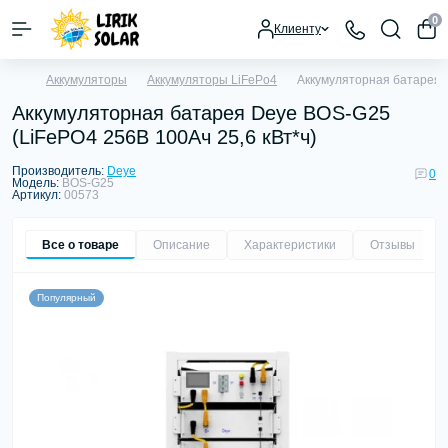
0
Клиенту
Аккумуляторы
Аккумуляторы LiFePo4
Аккумуляторная батарея D
Аккумуляторная батарея Deye BOS-G25
(LiFePO4 256В 100Aч 25,6 кВт*ч)
Производитель:
Deye
0
Модель:
BOS-G25
Артикул:
00573
Все о товаре
Описание
Характеристики
Отзывы
0
Популярный