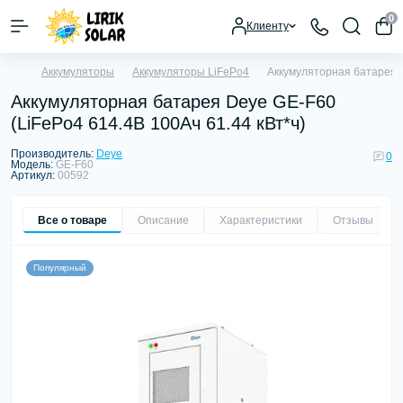
0
Клиенту
Аккумуляторы
Аккумуляторы LiFePo4
Аккумуляторная батарея D
Аккумуляторная батарея Deye GE-F60
(LiFePo4 614.4В 100Aч 61.44 кВт*ч)
Производитель:
Deye
0
Модель:
GE-F60
Артикул:
00592
Все о товаре
Описание
Характеристики
Отзывы
0
Популярный