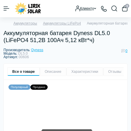
0
Клиенту
Аккумуляторы
Аккумуляторы LiFePo4
Аккумуляторная батарея D
Аккумуляторная батарея Dyness DL5.0
(LiFePO4 51,2В 100Ач 5,12 кВт*ч)
Производитель:
Dyness
0
Модель:
DL5.0
Артикул:
00606
Все о товаре
Описание
Характеристики
Отзывы
0
Популярный
Продано