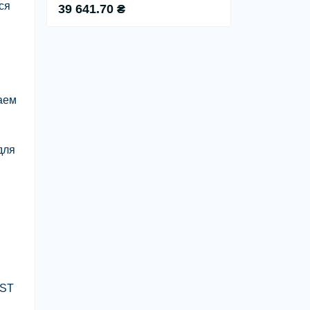
ся
39 641.70 ₴
аем
для
UST