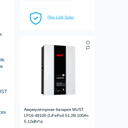
о
Про Lirik Solar
я
ов,
ое
MUST
Аккумуляторная батарея MUST
сех
LP16-48100 (LiFePo4 51,2В 100Ач
5,12кВт*ч)