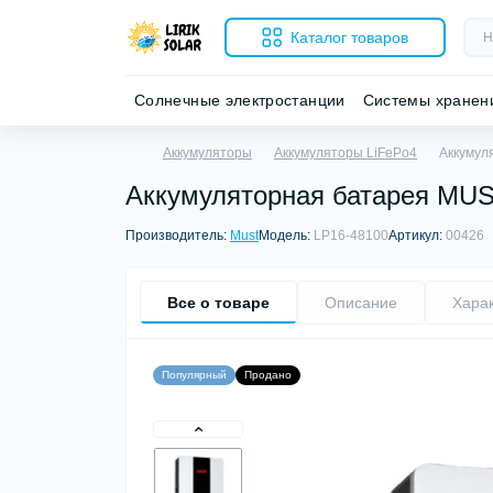
Каталог товаров
Солнечные электростанции
Системы хранен
Аккумуляторы
Аккумуляторы LiFePo4
Аккумул
Аккумуляторная батарея MUST
Производитель:
Must
Модель:
LP16-48100
Артикул:
00426
Все о товаре
Описание
Хара
Популярный
Продано