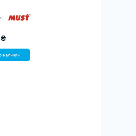
ь:
 ₴
о наличии