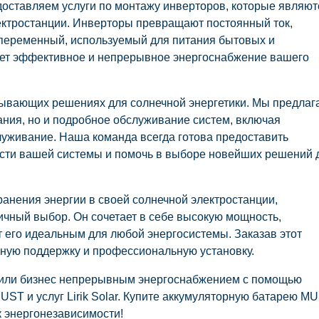
доставляем услуги по монтажу инверторов, которые являют
ктростанции. Инверторы превращают постоянный ток,
переменный, используемый для питания бытовых и
ает эффективное и непрерывное энергоснабжение вашего
ватывающих решениях для солнечной энергетики. Мы предлаг
ания, но и подробное обслуживание систем, включая
луживание. Наша команда всегда готова предоставить
сти вашей системы и помочь в выборе новейших решений 
анения энергии в своей солнечной электростанции,
ичный выбор. Он сочетает в себе высокую мощность,
ет его идеальным для любой энергосистемы. Заказав этот
сную поддержку и профессиональную установку.
м или бизнес непрерывным энергоснабжением с помощью
ST и услуг Lirik Solar. Купите аккумуляторную батарею M
к энергонезависимости!