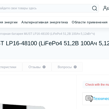
К
ия энергии
Альтернативная энергетика
Области применения
яторная батарея MUST LP16-48100 (LiFePo4 51,2В 100Ач 5,12кВт*ч)
 LP16-48100 (LiFePo4 51,2В 100Ач 5,12
ктеристики
Отзывы
Вопросы
0
0
Check with the m
Техничес