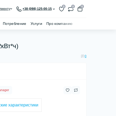
0
0
0
лиенту
+38 (098) 125-00-15
Потребление
Услуги
Про компанию
кВт*ч)
0
anager
кие характеристики