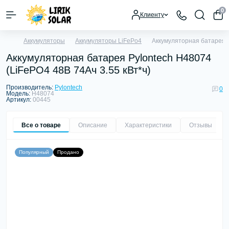
0
Клиенту
Аккумуляторы
Аккумуляторы LiFePo4
Аккумуляторная батарея P
Аккумуляторная батарея Pylontech H48074
(LiFePO4 48В 74Aч 3.55 кВт*ч)
Производитель:
Pylontech
0
Модель:
H48074
Артикул:
00445
Все о товаре
Описание
Характеристики
Отзывы
0
Популярный
Продано