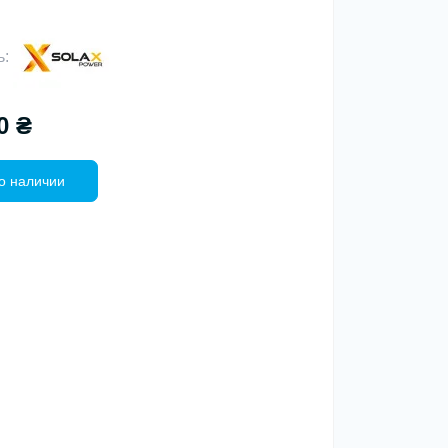
ь:
0 ₴
о наличии