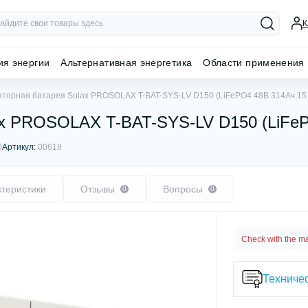
К
ия энергии
Альтернативная энергетика
Области применения
яторная батарея Solax PROSOLAX T-BAT-SYS-LV D150 (LiFePO4 48В 314Aч 15 
ax PROSOLAX T-BAT-SYS-LV D150 (LiFeP
0
Артикул:
00618
ктеристики
Отзывы
Вопросы
0
0
Check with the m
Техничес