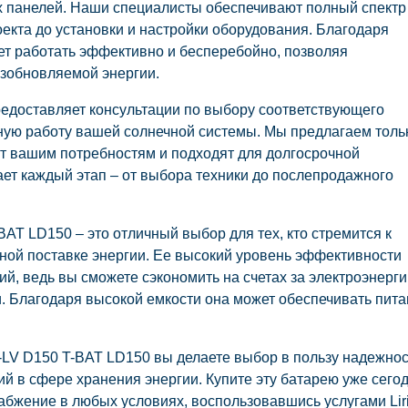
х панелей. Наши специалисты обеспечивают полный спектр
оекта до установки и настройки оборудования. Благодаря
т работать эффективно и бесперебойно, позволяя
зобновляемой энергии.
 предоставляет консультации по выбору соответствующего
ную работу вашей солнечной системы. Мы предлагаем толь
т вашим потребностям и подходят для долгосрочной
ет каждый этап – от выбора техники до послепродажного
T LD150 – это отличный выбор для тех, кто стремится к
ьной поставке энергии. Ее высокий уровень эффективности
й, ведь вы сможете сэкономить на счетах за электроэнерги
и. Благодаря высокой емкости она может обеспечивать пит
LV D150 T-BAT LD150 вы делаете выбор в пользу надежнос
й в сфере хранения энергии. Купите эту батарею уже сего
абжение в любых условиях, воспользовавшись услугами Lir