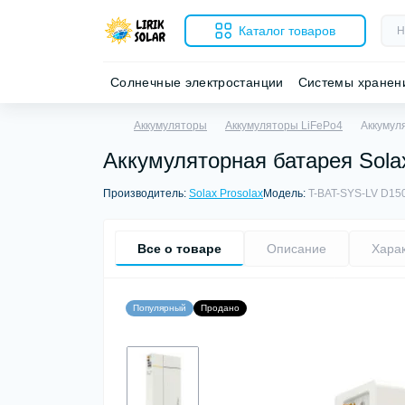
Каталог товаров
Солнечные электростанции
Системы хранен
Аккумуляторы
Аккумуляторы LiFePo4
Аккумул
Аккумуляторная батарея Sol
Производитель:
Solax Prosolax
Модель:
T-BAT-SYS-LV D15
Все о товаре
Описание
Хара
Популярный
Продано