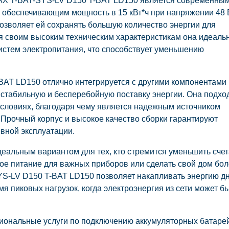
AX T-BAT-SYS-LV D150 T-BAT LD150 является современны
 обеспечивающим мощность в 15 кВт*ч при напряжении 48 
 позволяет ей сохранять большую количество энергии для
я своим высоким техническим характеристикам она идеаль
истем электропитания, что способствует уменьшению
AT LD150 отлично интегрируется с другими компонентами
 стабильную и бесперебойную поставку энергии. Она подхо
условиях, благодаря чему является надежным источником
 Прочный корпус и высокое качество сборки гарантируют
вной эксплуатации.
деальным вариантом для тех, кто стремится уменьшить счет
ное питание для важных приборов или сделать свой дом бо
S-LV D150 T-BAT LD150 позволяет накапливать энергию д
я пиковых нагрузок, когда электроэнергия из сети может б
ссиональные услуги по подключению аккумуляторных батарей