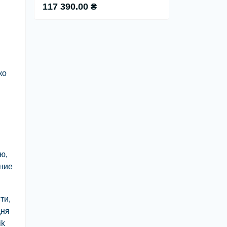
117 390.00 ₴
ко
ю,
ание
ти,
дня
ik