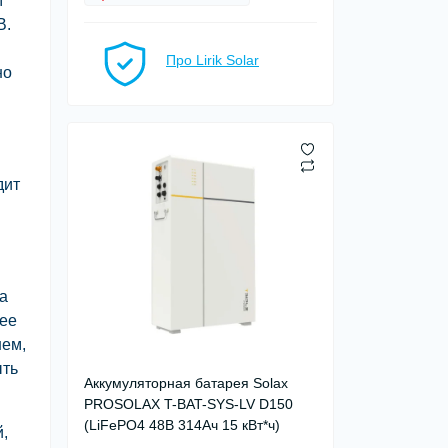
м
В.
Про Lirik Solar
но
дит
а
лее
нем,
ыть
Аккумуляторная батарея Solax
PROSOLAX T-BAT-SYS-LV D150
(LiFePO4 48В 314Aч 15 кВт*ч)
,