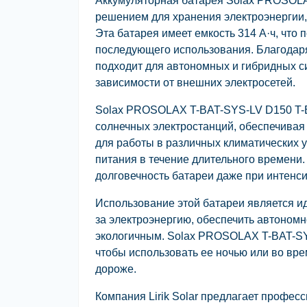
Аккумуляторная батарея Solax PROSOL
решением для хранения электроэнергии,
Эта батарея имеет емкость 314 А·ч, что
последующего использования. Благодар
подходит для автономных и гибридных с
зависимости от внешних электросетей.
Solax PROSOLAX T-BAT-SYS-LV D150 T-B
солнечных электростанций, обеспечивая
для работы в различных климатических 
питания в течение длительного времени.
долговечность батареи даже при интенси
Использование этой батареи является и
за электроэнергию, обеспечить автоном
экологичным. Solax PROSOLAX T-BAT-SY
чтобы использовать ее ночью или во врем
дороже.
Компания Lirik Solar предлагает профе