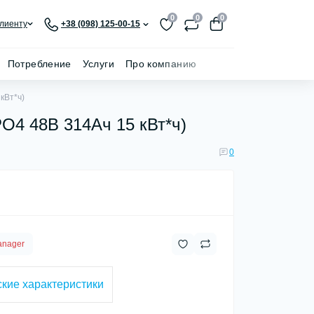
0
0
0
лиенту
+38 (098) 125-00-15
Потребление
Услуги
Про компанию
кВт*ч)
O4 48В 314Aч 15 кВт*ч)
0
anager
кие характеристики