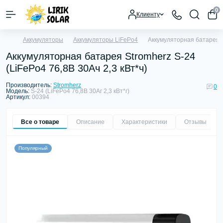
0
Клиенту
Аккумуляторы
Аккумуляторы LiFePo4
Аккумуляторная батарея St
Аккумуляторная батарея Stromherz S-24
(LiFePo4 76,8В 30Ач 2,3 кВт*ч)
Производитель:
Stromherz
0
Модель:
S-24 (LiFePo4 76,8В 30Аг 2,3 кВт*г)
Артикул:
00394
Все о товаре
Описание
Характеристики
Отзывы
0
Популярный