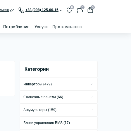
0
0
0
лиенту
+38 (098) 125-00-15
Потребление
Услуги
Про компанию
Категории
Инверторы (479)
Сетевые инверторы (279)
Солнечные панели (66)
Автономные инверторы (18)
Стационарные солнечные панели (55)
Аккумуляторы (159)
Гибридные инверторы (181)
Портативные солнечные панели (8)
Аккумуляторы GEL (1)
Автомобильные инверторы (1)
Блоки управления BMS (17)
Гибкие солнечные панели (3)
Аккумуляторы AGM (1)