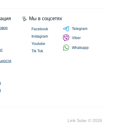
циальности
ация
Мы в соцсетях
овор
Telegram
Facebook
Instagram
Viber
Youtube
Whatsapp
ат
Tik Tok
ьности
а
и
Lirik Solar © 2026