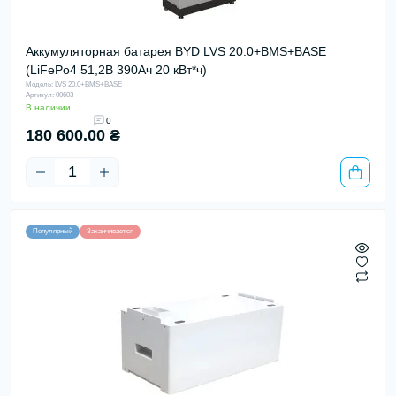
Аккумуляторная батарея BYD LVS 20.0+BMS+BASE
(LiFePo4 51,2В 390Aч 20 кВт*ч)
Модель: LVS 20.0+BMS+BASE
Артикул: 00603
В наличии
0
180 600.00 ₴
Популярный
Заканчивается