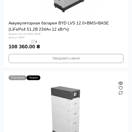
Аккумуляторная батарея BYD LVS 12.0+BMS+BASE
(LiFePo4 51,2В 234Aч 12 кВт*ч)
Модель: LVS 12.0+BMS+BASE
Артикул: 00601
0
108 360.00 ₴
Уведомить меня
Популярный
Продано