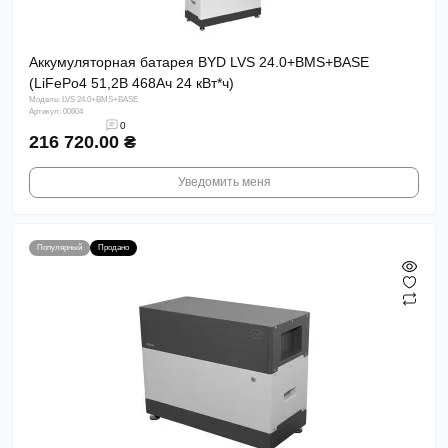
Аккумуляторная батарея BYD LVS 24.0+BMS+BASE
(LiFePo4 51,2В 468Aч 24 кВт*ч)
Модель: LVS 24.0+BMS+BASE
Артикул: 00604
0
216 720.00 ₴
Уведомить меня
Популярный
Продано