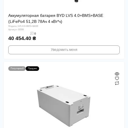
Аккумуляторная батарея BYD LVS 4.0+BMS+BASE
(LiFePo4 51,2В 78Aч 4 кВт*ч)
Модель: LVS 4.0+BMS+BASE
Артикул: 00599
0
40 454.40 ₴
Уведомить меня
Популярный
Продано