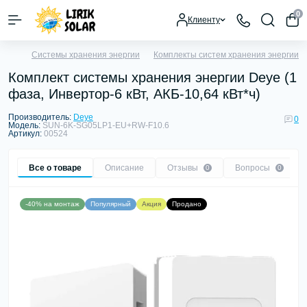
0
Клиенту
Системы хранения энергии
Комплекты систем хранения энергии
Комплект системы хранения энергии Deye (1
фаза, Инвертор-6 кВт, АКБ-10,64 кВт*ч)
Производитель:
Deye
0
Модель:
SUN-6K-SG05LP1-EU+RW-F10.6
Артикул:
00524
Все о товаре
Описание
Отзывы
Вопросы
0
0
-40% на монтаж
Популярный
Акция
Продано