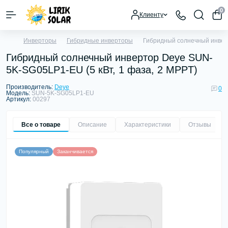
0
Клиенту
Инверторы
Гибридные инверторы
Гибридный солнечный инверт
Гибридный солнечный инвертор Deye SUN-
5K-SG05LP1-EU (5 кВт, 1 фаза, 2 MPPT)
Производитель:
Deye
0
Модель:
SUN-5K-SG05LP1-EU
Артикул:
00297
Все о товаре
Описание
Характеристики
Отзывы
0
Популярный
Заканчивается