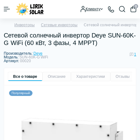
0
Клиенту
Инверторы
Сетевые инверторы
Сетевой солнечный инвертор D
Сетевой солнечный инвертор Deye SUN-60K-
G WiFi (60 кВт, 3 фазы, 4 MPPT)
Производитель:
Deye
1
Модель:
SUN-60K-G WiFi
Артикул:
00020
Все о товаре
Описание
Характеристики
Отзывы
1
Популярный