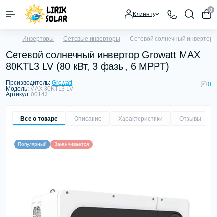
0
Клиенту
Инверторы
Сетевые инверторы
Сетевой солнечный инвертор Gr
Сетевой солнечный инвертор Growatt MAX
80KTL3 LV (80 кВт, 3 фазы, 6 MPPT)
Производитель:
Growatt
0
Модель:
MAX 80KTL3 LV
Артикул:
00143
Все о товаре
Описание
Характеристики
Отзывы
0
Популярный
Заканчивается