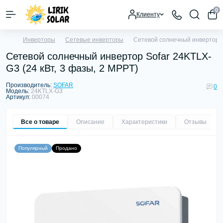
0
Клиенту
Инверторы
Сетевые инверторы
Сетевой солнечный инвертор So
Сетевой солнечный инвертор Sofar 24KTLX-
G3 (24 кВт, 3 фазы, 2 MPPT)
Производитель:
SOFAR
0
Модель:
24KTLX-G3
Артикул:
00074
Все о товаре
Описание
Характеристики
Отзывы
0
Популярный
Продано