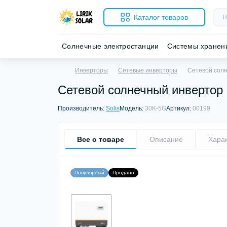
Каталог товаров
Солнечные электростанции
Системы хранен
Инверторы
Сетевые инверторы
Сетевой солн
Сетевой солнечный инвертор S
Производитель:
Solis
Модель:
30K-5G
Артикул:
00199
Все о товаре
Описание
Хара
Популярный
Продано