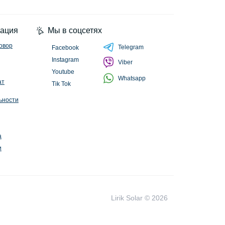
циальности
ация
Мы в соцсетях
овор
Telegram
Facebook
Instagram
Viber
Youtube
Whatsapp
ат
Tik Tok
ьности
а
и
Lirik Solar © 2026