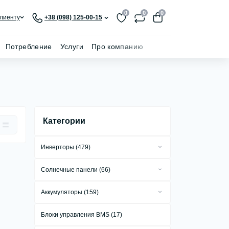
0
0
0
лиенту
+38 (098) 125-00-15
Потребление
Услуги
Про компанию
Категории
Инверторы (479)
Сетевые инверторы (279)
Солнечные панели (66)
Автономные инверторы (18)
Стационарные солнечные панели (55)
Аккумуляторы (159)
Гибридные инверторы (181)
Портативные солнечные панели (8)
Аккумуляторы GEL (1)
Автомобильные инверторы (1)
Блоки управления BMS (17)
Гибкие солнечные панели (3)
Аккумуляторы AGM (1)