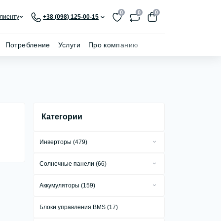
0
0
0
лиенту
+38 (098) 125-00-15
Потребление
Услуги
Про компанию
Категории
Инверторы (479)
Сетевые инверторы (279)
Солнечные панели (66)
Автономные инверторы (18)
Стационарные солнечные панели (55)
Аккумуляторы (159)
Гибридные инверторы (181)
Портативные солнечные панели (8)
Аккумуляторы GEL (1)
Автомобильные инверторы (1)
Блоки управления BMS (17)
Гибкие солнечные панели (3)
Аккумуляторы AGM (1)