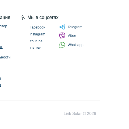
циальности
ация
Мы в соцсетях
овор
Telegram
Facebook
Instagram
Viber
Youtube
Whatsapp
ат
Tik Tok
ьности
а
и
Lirik Solar © 2026