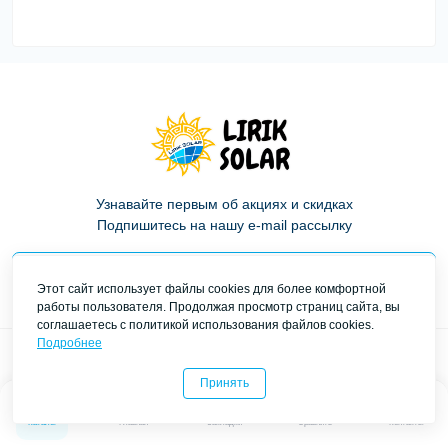
Узнавайте первым об акциях и скидках
Подпишитесь на нашу e-mail рассылку
Подписаться
Этот сайт использует файлы cookies для более комфортной
работы пользователя. Продолжая просмотр страниц сайта, вы
Политика конфиденциальности
соглашаетесь с политикой использования файлов cookies.
Подробнее
Телефоны:
Время работы
Принять
+38 (098) 125-00-15
Пн-Пт: с 9:00 до 17:00
0
0
Сб: Выходной
+38 (073) 125-00-15
Каталог
Главная
Закладки
Сравнить
Контакты
Вс: Выходной
+38 (099) 125-00-15