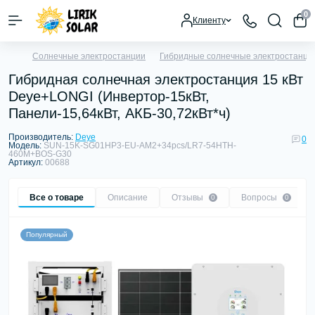
0
Клиенту
Солнечные электростанции
Гибридные солнечные электростанци
Гибридная солнечная электростанция 15 кВт
Deye+LONGI (Инвертор-15кВт,
Панели-15,64кВт, АКБ-30,72кВт*ч)
Производитель:
Deye
0
Модель:
SUN-15K-SG01HP3-EU-AM2+34pcs/LR7-54HTH-
460M+BOS-G30
Артикул:
00688
Все о товаре
Описание
Отзывы
Вопросы
0
0
Популярный