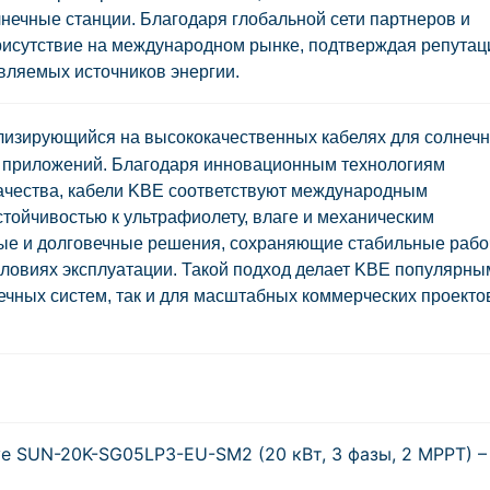
нечные станции. Благодаря глобальной сети партнеров и
рисутствие на международном рынке, подтверждая репута
вляемых источников энергии.
лизирующийся на высококачественных кабелях для солнеч
 приложений. Благодаря инновационным технологиям
ачества, кабели KBE соответствуют международным
тойчивостью к ультрафиолету, влаге и механическим
ные и долговечные решения, сохраняющие стабильные рабо
словиях эксплуатации. Такой подход делает KBE популярны
ных систем, так и для масштабных коммерческих проекто
 SUN-20K-SG05LP3-EU-SM2 (20 кВт, 3 фазы, 2 MPPT) –