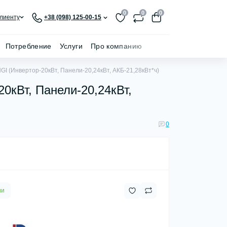
0
0
0
лиенту
+38 (098) 125-00-15
Потребление
Услуги
Про компанию
I (Инвертор-20кВт, Панели-20,24кВт, АКБ-21,28кВт*ч)
0кВт, Панели-20,24кВт,
0
ии