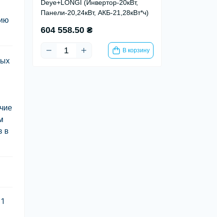
Deye+LONGI (Инвертор-20кВт,
Панели-20,24кВт, АКБ-21,28кВт*ч)
цию
604 558.50 ₴
В корзину
ных
чие
м
в в
 1