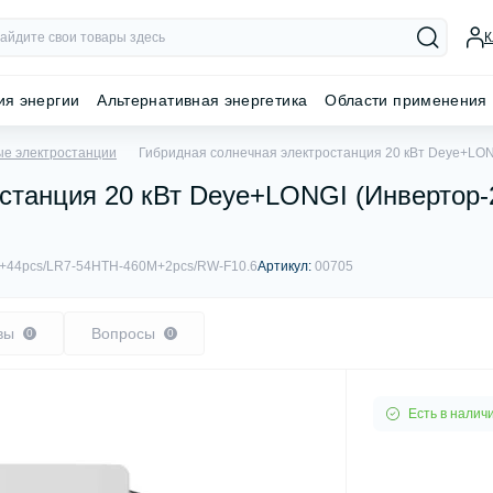
К
ия энергии
Альтернативная энергетика
Области применения
ые электростанции
Гибридная солнечная электростанция 20 кВт Deye+LONG
станция 20 кВт Deye+LONGI (Инвертор-2
44pcs/LR7-54HTH-460M+2pcs/RW-F10.6
Артикул:
00705
вы
Вопросы
0
0
Есть в налич