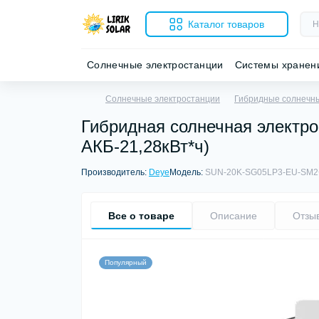
Каталог товаров
Солнечные электростанции
Системы хранен
Солнечные электростанции
Гибридные солнечн
Гибридная солнечная электро
АКБ-21,28кВт*ч)
Производитель:
Deye
Модель:
SUN-20K-SG05LP3-EU-SM2+
Все о товаре
Описание
Отзы
Популярный