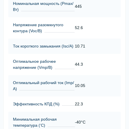
Номинальная мощность (Pmax/
445
Вт)
Напряжение разомкнутого
52.6
контура (Voc/В)
Ток короткого замыкания (Isc/А)
10.71
Оптимальное рабочее
44.3
напряжение (Vmp/В)
Оптимальный рабочий ток (Imp/
10.05
А)
Эффективность КПД (%)
22.3
Минимальная робочая
-40°C
температура (‘С)