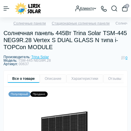
0
Клиенту
Солнечные панели
Стационарные солнечные панели
Солнечна
Солнечная панель 445Вт Trina Solar TSM-445
NEG9R.28 Vertex S DUAL GLASS N типа i-
TOPCon MODULE
Производитель:
Trina Solar
0
Модель:
TSM-445 NEG9R.28
Артикул:
00637
Все о товаре
Описание
Характеристики
Отзывы
0
Популярный
Продано