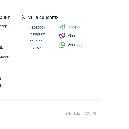
циальности
ация
Мы в соцсетях
овор
Telegram
Facebook
Instagram
Viber
Youtube
Whatsapp
ат
Tik Tok
ьности
а
и
Lirik Solar © 2026