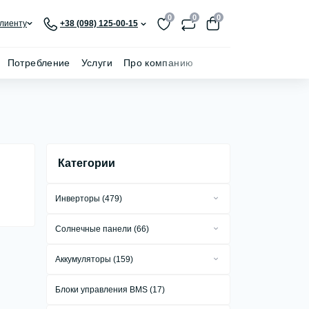
0
0
0
лиенту
+38 (098) 125-00-15
Потребление
Услуги
Про компанию
Категории
Инверторы (479)
Сетевые инверторы (279)
Солнечные панели (66)
Автономные инверторы (18)
Стационарные солнечные панели (55)
Аккумуляторы (159)
Гибридные инверторы (181)
Портативные солнечные панели (8)
Аккумуляторы GEL (1)
Автомобильные инверторы (1)
Блоки управления BMS (17)
Гибкие солнечные панели (3)
Аккумуляторы AGM (1)