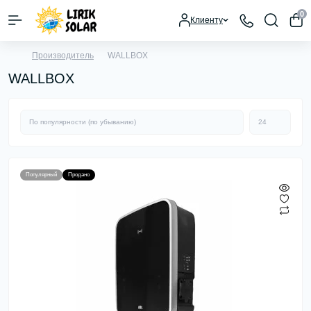
0
Клиенту
Производитель
WALLBOX
WALLBOX
Популярный
Продано