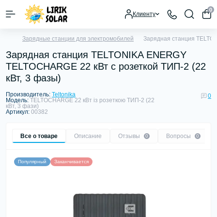
0
Клиенту
Зарядные станции для электромобилей
Зарядная станция TELTON
Зарядная станция TELTONIKA ENERGY
TELTOCHARGE 22 кВт с розеткой ТИП-2 (22
кВт, 3 фазы)
Производитель:
Teltonika
0
Модель:
TELTOCHARGE 22 кВт із розеткою ТИП-2 (22
кВт, 3 фази)
Артикул:
00382
Все о товаре
Описание
Отзывы
Вопросы
0
0
Популярный
Заканчивается