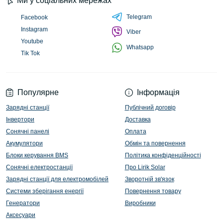
Ми у соціальних мережах
Telegram
Facebook
Instagram
Viber
Youtube
Whatsapp
Tik Tok
Популярне
Інформація
Зарядні станції
Публічний договір
Інвертори
Доставка
Сонячні панелі
Оплата
Акумулятори
Обмін та повернення
Блоки керування BMS
Політика конфіденційності
Сонячні електростанції
Про Lirik Solar
Зарядні станції для електромобілей
Зворотній зв'язок
Системи зберігання енергії
Повернення товару
Генератори
Виробники
Аксесуари