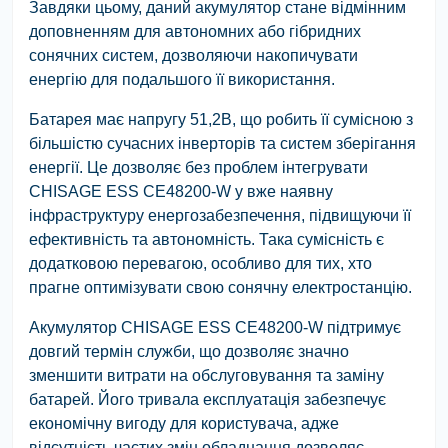
Завдяки цьому, даний акумулятор стане відмінним
доповненням для автономних або гібридних
сонячних систем, дозволяючи накопичувати
енергію для подальшого її використання.
Батарея має напругу 51,2В, що робить її сумісною з
більшістю сучасних інверторів та систем зберігання
енергії. Це дозволяє без проблем інтегрувати
CHISAGE ESS CE48200-W у вже наявну
інфраструктуру енергозабезпечення, підвищуючи її
ефективність та автономність. Така сумісність є
додатковою перевагою, особливо для тих, хто
прагне оптимізувати свою сонячну електростанцію.
Акумулятор CHISAGE ESS CE48200-W підтримує
довгий термін служби, що дозволяє значно
зменшити витрати на обслуговування та заміну
батарей. Його тривала експлуатація забезпечує
економічну вигоду для користувача, адже
відсутність частих змін обладнання дозволяє