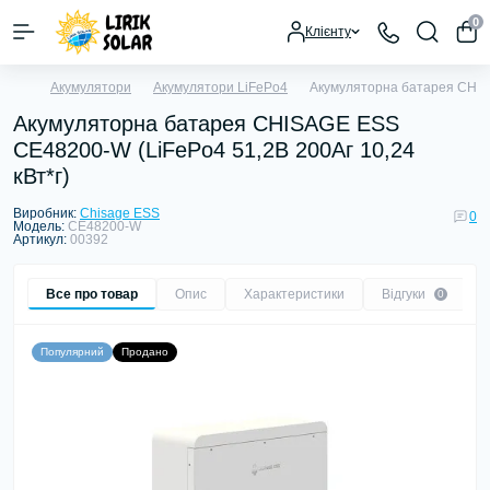
0
Клієнту
Акумулятори
Акумулятори LiFePo4
Акумуляторна батарея CHISA
Акумуляторна батарея CHISAGE ESS
СЕ48200-W (LiFePo4 51,2В 200Аг 10,24
кВт*г)
Виробник:
Chisage ESS
0
Модель:
СЕ48200-W
Артикул:
00392
Все про товар
Опис
Характеристики
Відгуки
0
Популярний
Продано