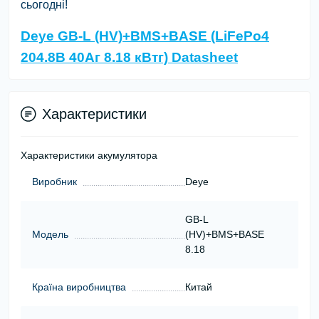
сьогодні!
Deye GB-L (HV)+BMS+BASE (LiFePo4
204.8В 40Aг 8.18 кВтг) Datasheet
Характеристики
Характеристики акумулятора
Виробник
Deye
GB-L
Модель
(HV)+BMS+BASE
8.18
Країна виробництва
Китай