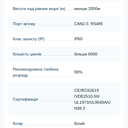
Висота над рівнем моря (м)
менше 2000м
Порт зв’язку
CAN2.0, RS485
Клас захисту (ІР)
IP65
Кількість циклів
більше 6000
Рекомендована глибина
90%
розряду
CE/IEC62619
/VDE2510-50/
Сертифікація
UL1973/UL9540A/U
N38.3
Колір
Білий