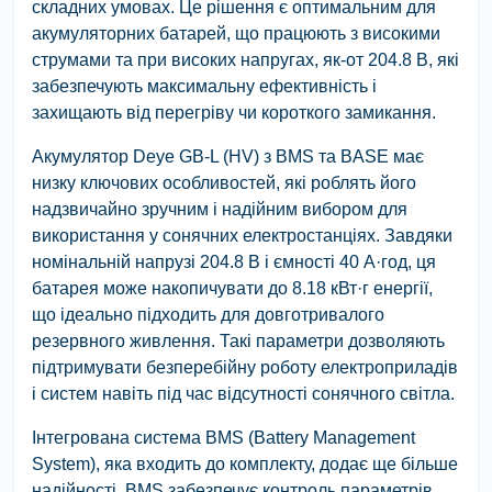
складних умовах. Це рішення є оптимальним для
акумуляторних батарей, що працюють з високими
струмами та при високих напругах, як-от 204.8 В, які
забезпечують максимальну ефективність і
захищають від перегріву чи короткого замикання.
Акумулятор Deye GB-L (HV) з BMS та BASE має
низку ключових особливостей, які роблять його
надзвичайно зручним і надійним вибором для
використання у сонячних електростанціях. Завдяки
номінальній напрузі 204.8 В і ємності 40 А·год, ця
батарея може накопичувати до 8.18 кВт·г енергії,
що ідеально підходить для довготривалого
резервного живлення. Такі параметри дозволяють
підтримувати безперебійну роботу електроприладів
і систем навіть під час відсутності сонячного світла.
Інтегрована система BMS (Battery Management
System), яка входить до комплекту, додає ще більше
надійності. BMS забезпечує контроль параметрів