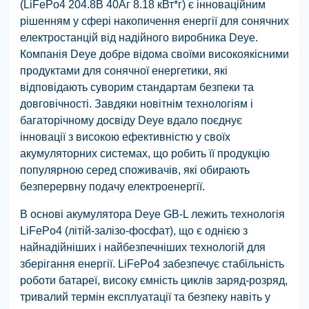
(LiFePo4 204.8В 40Aг 8.18 кВт*г) є інноваційним
рішенням у сфері накопичення енергії для сонячних
електростанцій від надійного виробника Deye.
Компанія Deye добре відома своїми високоякісними
продуктами для сонячної енергетики, які
відповідають суворим стандартам безпеки та
довговічності. Завдяки новітнім технологіям і
багаторічному досвіду Deye вдало поєднує
інновації з високою ефективністю у своїх
акумуляторних системах, що робить її продукцію
популярною серед споживачів, які обирають
безперервну подачу електроенергії.
В основі акумулятора Deye GB-L лежить технологія
LiFePo4 (літій-залізо-фосфат), що є однією з
найнадійніших і найбезпечніших технологій для
зберігання енергії. LiFePo4 забезпечує стабільність
роботи батареї, високу ємність циклів заряд-розряд,
тривалий термін експлуатації та безпеку навіть у