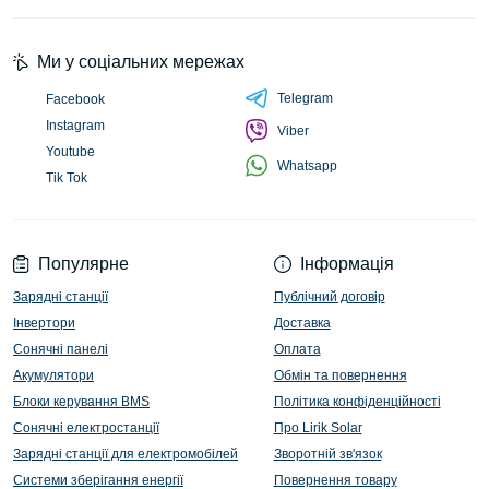
Ми у соціальних мережах
Telegram
Facebook
Instagram
Viber
Youtube
Whatsapp
Tik Tok
Популярне
Інформація
Зарядні станції
Публічний договір
Інвертори
Доставка
Сонячні панелі
Оплата
Акумулятори
Обмін та повернення
Блоки керування BMS
Політика конфіденційності
Сонячні електростанції
Про Lirik Solar
Зарядні станції для електромобілей
Зворотній зв'язок
Системи зберігання енергії
Повернення товару