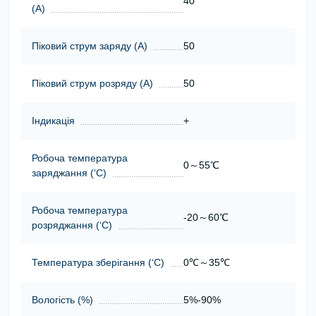
40
(А)
Піковий струм заряду (А)
50
Піковий струм розряду (А)
50
Індикація
+
Робоча температура
0～55℃
заряджання (‘С)
Робоча температура
-20～60℃
розряджання (‘С)
Температура зберігання (‘С)
0℃～35℃
Вологість (%)
5%-90%