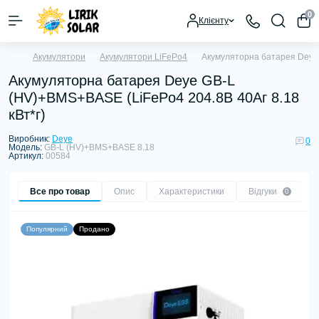
0
Клієнту
Акумулятори
Акумулятори LiFePo4
Акумуляторна батарея Deye 
Акумуляторна батарея Deye GB-L
(HV)+BMS+BASE (LiFePo4 204.8В 40Aг 8.18
кВт*г)
Виробник:
Deye
0
Модель:
GB-L (HV)+BMS+BASE 8.18
Артикул:
00584
Все про товар
Опис
Характеристики
Відгуки
0
Популярний
Продано