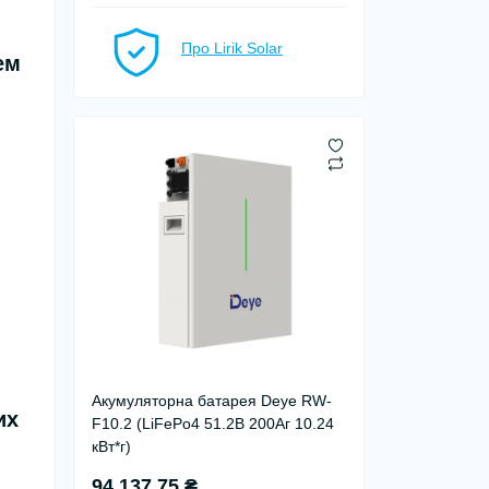
Про Lirik Solar
ем
Акумуляторна батарея Deye RW-
их
F10.2 (LiFePo4 51.2В 200Aг 10.24
кВт*г)
94 137.75 ₴