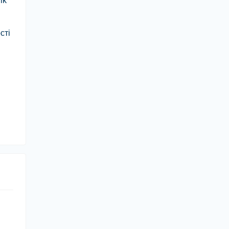
ik
сті