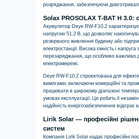
розряджання, забезпечуючи довготривалу
Solax PROSOLAX T-BAT H 3.0: 
Акумулятор Deye RW-F10.2 характеризує
напругою 51.2 В, що дозволяє накопичуват
резервного живлення будинку або підпри
електростанції. Висока ємність і напруга
перезаряджання, що особливо важливо дл
електромережі.
Deye RW-F10.2 спроектована для ефекти
вимогами, включаючи комерційні та проми
працювати в широкому діапазоні температ
умовах експлуатації. Це робить її незам
надійність енергозабезпечення відіграє 
Lirik Solar — професійні ріше
систем
Компанія Lirik Solar надає професійні по