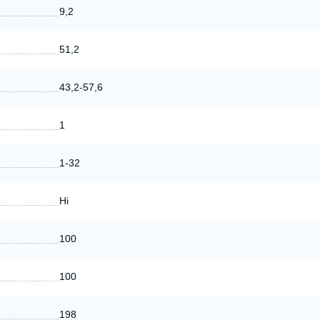
9,2
51,2
43,2-57,6
1
1-32
Ні
100
100
198