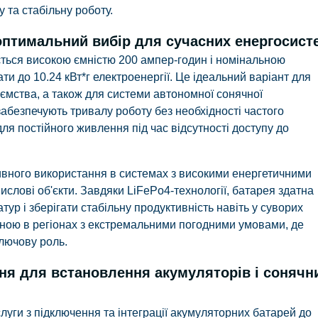
 та стабільну роботу.
оптимальний вибір для сучасних енергосист
ться високою ємністю 200 ампер-годин і номінальною
и до 10.24 кВт*г електроенергії. Це ідеальний варіант для
ємства, а також для системи автономної сонячної
 забезпечують тривалу роботу без необхідності частого
я постійного живлення під час відсутності доступу до
вного використання в системах з високими енергетичними
слові об'єкти. Завдяки LiFePo4-технології, батарея здатна
ур і зберігати стабільну продуктивність навіть у суворих
інною в регіонах з екстремальними погодними умовами, де
ключову роль.
ння для встановлення акумуляторів і сонячн
слуги з підключення та інтеграції акумуляторних батарей до