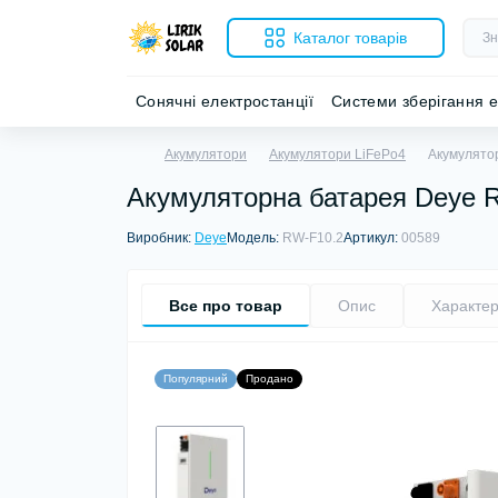
Каталог товарів
Сонячні електростанції
Системи зберігання е
Акумулятори
Акумулятори LiFePo4
Акумулятор
Акумуляторна батарея Deye RW
Виробник:
Deye
Модель:
RW-F10.2
Артикул:
00589
Все про товар
Опис
Характер
Популярний
Продано