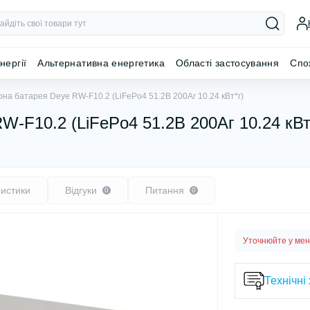
нергії
Альтернативна енергетика
Області застосування
Спо
на батарея Deye RW-F10.2 (LiFePo4 51.2В 200Aг 10.24 кВт*г)
-F10.2 (LiFePo4 51.2В 200Aг 10.24 кВт
истики
Відгуки
Питання
0
0
Уточнюйте у ме
Технічні