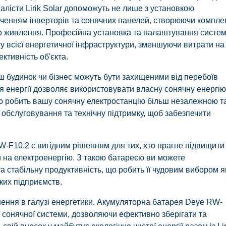
алісти Lirik Solar допоможуть не лише з установкою
юченням інверторів та сонячних панелей, створюючи компле
о живлення. Професійна установка та налаштування систе
у всієї енергетичної інфраструктури, зменшуючи витрати на
ктивність об'єкта.
 будинок чи бізнес можуть бути захищеними від перебоїв
 енергії дозволяє використовувати власну сонячну енергію
 що робить вашу сонячну електростанцію більш незалежною т
ж обслуговування та технічну підтримку, щоб забезпечити
W-F10.2 є вигідним рішенням для тих, хто прагне підвищити
 на електроенергію. З такою батареєю ви можете
а стабільну продуктивність, що робить її чудовим вибором я
ких підприємств.
шення в галузі енергетики. Акумуляторна батарея Deye RW-
 сонячної системи, дозволяючи ефективно зберігати та