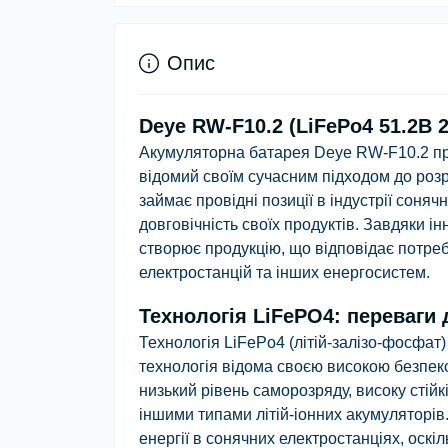
Опис
Deye RW-F10.2 (LiFePo4 51.2В 2
Акумуляторна батарея Deye RW-F10.2 пре
відомий своїм сучасним підходом до роз
займає провідні позиції в індустрії соняч
довговічність своїх продуктів. Завдяки 
створює продукцію, що відповідає потреб
електростанцій та інших енергосистем.
Технологія LiFePO4: переваги 
Технологія LiFePo4 (літій-залізо-фосфат
технологія відома своєю високою безпе
низький рівень саморозряду, високу стійк
іншими типами літій-іонних акумуляторів
енергії в сонячних електростанціях, оск