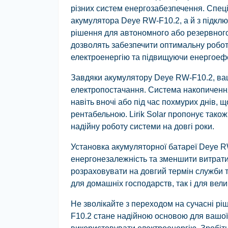
різних систем енергозабезпечення. Спеці
акумулятора Deye RW-F10.2, а й з підкл
рішення для автономного або резервног
дозволять забезпечити оптимальну робот
електроенергію та підвищуючи енергоефе
Завдяки акумулятору Deye RW-F10.2, ваш
електропостачання. Система накопичення
навіть вночі або під час похмурих днів,
рентабельною. Lirik Solar пропонує тако
надійну роботу системи на довгі роки.
Установка акумуляторної батареї Deye R
енергонезалежність та зменшити витрати
розраховувати на довгий термін служби т
для домашніх господарств, так і для вели
Не зволікайте з переходом на сучасні рі
F10.2 стане надійною основою для вашої