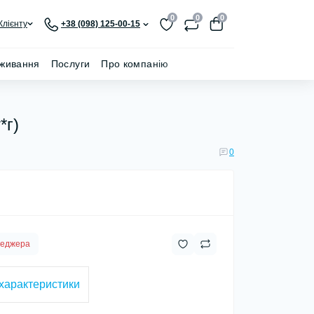
0
0
0
Клієнту
+38 (098) 125-00-15
живання
Послуги
Про компанію
*г)
0
неджера
 характеристики