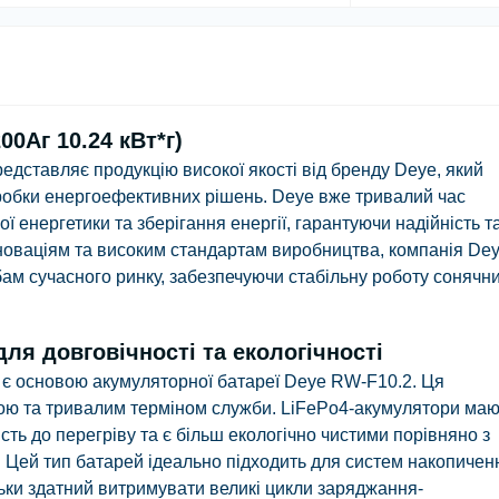
00Aг 10.24 кВт*г)
дставляє продукцію високої якості від бренду Deye, який
робки енергоефективних рішень. Deye вже тривалий час
ної енергетики та зберігання енергії, гарантуючи надійність т
інноваціям та високим стандартам виробництва, компанія De
ам сучасного ринку, забезпечуючи стабільну роботу сонячн
для довговічності та екологічності
) є основою акумуляторної батареї Deye RW-F10.2. Ця
кою та тривалим терміном служби. LiFePo4-акумулятори маю
ість до перегріву та є більш екологічно чистими порівняно з
. Цей тип батарей ідеально підходить для систем накопичен
ільки здатний витримувати великі цикли заряджання-