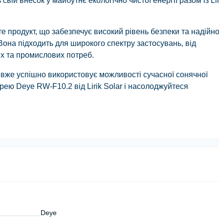
вій внесок у майбутнє екологічно чистої енергії разом із Lir
 продукт, що забезпечує високий рівень безпеки та надійно
Вона підходить для широкого спектру застосувань, від
х та промислових потреб.
 вже успішно використовує можливості сучасної сонячної
ею Deye RW-F10.2 від Lirik Solar і насолоджуйтеся
Deye