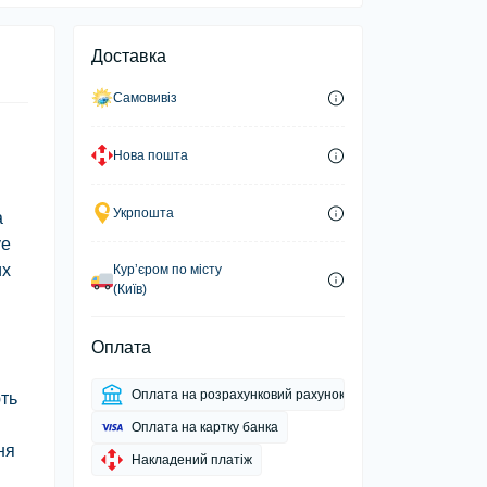
Доставка
Самовивіз
Нова пошта
Укрпошта
а
ye
их
Курʼєром по місту
(Київ)
Оплата
Оплата на розрахунковий рахунок
ть
Оплата на картку банка
ня
Накладений платіж