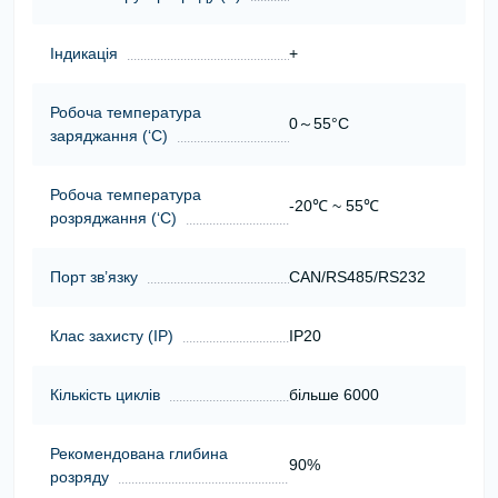
Індикація
+
Робоча температура
0～55°C
заряджання (‘С)
Робоча температура
-20℃ ~ 55℃
розряджання (‘С)
Порт зв’язку
CAN/RS485/RS232
Клас захисту (ІР)
IP20
Кількість циклів
більше 6000
Рекомендована глибина
90%
розряду