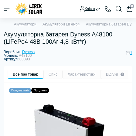
0
Клієнту
Акумулятори
Акумулятори LiFePo4
Акумуляторна батарея Dyness
Акумуляторна батарея Dyness A48100
(LiFePo4 48В 100Аг 4,8 кВт*г)
Виробник:
Dyness
1
Модель:
A48100
Артикул:
00393
Все про товар
Опис
Характеристики
Відгуки
1
Популярний
Продано