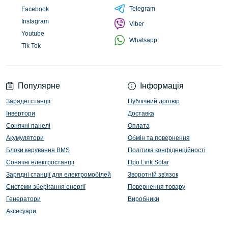
Telegram
Facebook
Instagram
Viber
Youtube
Whatsapp
Tik Tok
Популярне
Інформація
Зарядні станції
Публічний договір
Інвертори
Доставка
Сонячні панелі
Оплата
Акумулятори
Обмін та повернення
Блоки керування BMS
Політика конфіденційності
Сонячні електростанції
Про Lirik Solar
Зарядні станції для електромобілей
Зворотній зв'язок
Системи зберігання енергії
Повернення товару
Генератори
Виробники
Аксесуари