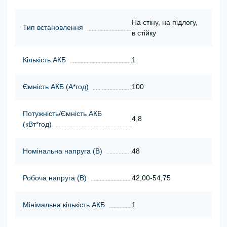
На стіну, на підлогу,
Тип встановлення
в стійку
Кількість АКБ
1
Ємність АКБ (А*год)
100
Потужність/Ємність АКБ
4,8
(кВт*год)
Номінальна напруга (В)
48
Робоча напруга (В)
42,00-54,75
Мінімальна кількість АКБ
1