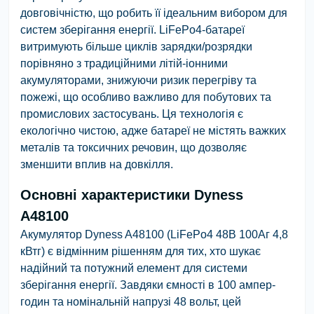
довговічністю, що робить її ідеальним вибором для
систем зберігання енергії. LiFePo4-батареї
витримують більше циклів зарядки/розрядки
порівняно з традиційними літій-іонними
акумуляторами, знижуючи ризик перегріву та
пожежі, що особливо важливо для побутових та
промислових застосувань. Ця технологія є
екологічно чистою, адже батареї не містять важких
металів та токсичних речовин, що дозволяє
зменшити вплив на довкілля.
Основні характеристики Dyness
A48100
Акумулятор Dyness A48100 (LiFePo4 48В 100Аг 4,8
кВтг) є відмінним рішенням для тих, хто шукає
надійний та потужний елемент для системи
зберігання енергії. Завдяки ємності в 100 ампер-
годин та номінальній напрузі 48 вольт, цей