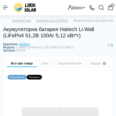
0
Клієнту
Акумулятори
Акумулятори LiFePo4
Акумуляторна батарея Haitech
Акумуляторна батарея Haitech Li-Wall
(LiFePo4 51,2В 100Аг 5,12 кВт*г)
Виробник:
Haitech
0
Модель:
Li-Wall (LiFePo4 51,2В 100Аг 5,12 кВт*г)
Артикул:
00435
Все про товар
Опис
Характеристики
Відгуки
0
Популярний
Продано