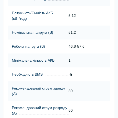
Потужність/Ємність АКБ
5,12
(кВт*год)
Номінальна напруга (В)
51,2
Робоча напруга (В)
46,8-57,6
Мінімальна кількість АКБ
1
Необхідність BMS
Ні
Рекомендований струм заряду
50
(А)
Рекомендований струм розряду
50
(А)