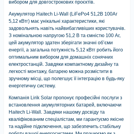
вибором для довгострокових проєктів.
Акумулятор Haitech Li-Wall (LiFePo4 51,2В 100Аг
5,12 кВтг) має унікальні характеристики, які
задовольнять навіть найвибагливіших користувачів.
З номінальною напругою 51,2 В та ємністю 100 Аг,
цей акумулятор здатен зберігати значні об’єми
енергії, а загальна потужність 5,12 кВтг робить його
оптимальним вибором для домашніх сонячних
електростанцій. Завдяки компактному дизайну та
легкості монтажу, батарею можна розмістити в
зручному місці, що полегшує її інтеграцію в будь-яку
енергетичну систему.
Компанія Lirik Solar пропонує професійні послуги з
встановлення акумуляторних батарей, включаючи
Haitech Li-Wall. Завдяки нашому досвіду та
кваліфікованим спеціалістам, ми гарантуємо якісне
та надійне підключення, що забезпечить стабільну
роботу вашої енергосистеми. Ми працюємо як з