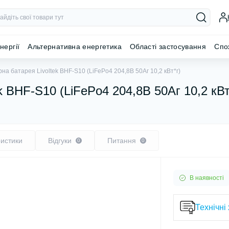
нергії
Альтернативна енергетика
Області застосування
Спо
на батарея Livoltek BHF-S10 (LiFePo4 204,8В 50Аг 10,2 кВт*г)
k BHF-S10 (LiFePo4 204,8В 50Аг 10,2 кВт
истики
Відгуки
Питання
0
0
В наявності
Технічні