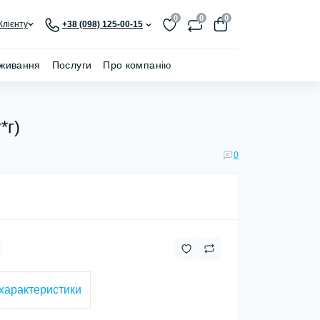
0
0
0
Клієнту
+38 (098) 125-00-15
живання
Послуги
Про компанію
*г)
0
 характеристики