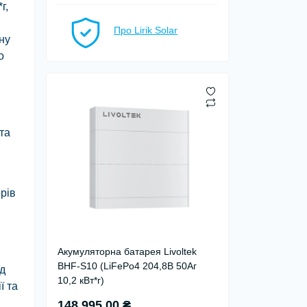
г,
Про Lirik Solar
ну
о
та
рів
і
Акумуляторна батарея Livoltek
BHF-S10 (LiFePo4 204,8В 50Аг
ід
10,2 кВт*г)
ї та
148 995.00 ₴