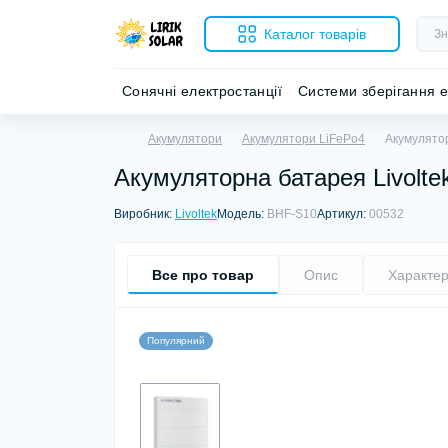
Каталог товарів
Сонячні електростанції
Системи зберігання е
Акумулятори
Акумулятори LiFePo4
Акумулятор
Акумуляторна батарея Livolte
Виробник:
Livoltek
Модель:
BHF-S10
Артикул:
00532
Все про товар
Опис
Характер
Популярний