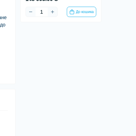
До кошика
ане
 до