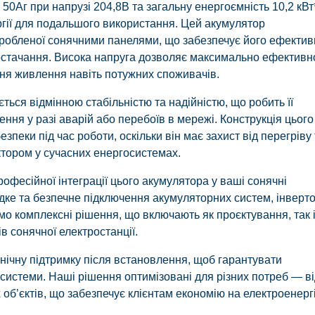
50Аг при напрузі 204,8В та загальну енергоємність 10,2 кВт*
ргії для подальшого використання. Цей акумулятор
иробленої сонячними панелями, що забезпечує його ефектив
остачання. Висока напруга дозволяє максимально ефективн
ня живлення навіть потужних споживачів.
ться відмінною стабільністю та надійністю, що робить її
ня у разі аварій або перебоїв в мережі. Конструкція цього
зпеки під час роботи, оскільки він має захист від перегріву 
тором у сучасних енергосистемах.
професійної інтеграції цього акумулятора у ваші сонячні
дке та безпечне підключення акумуляторних систем, інверто
о комплексні рішення, що включають як проєктування, так 
в сонячної електростанції.
технічну підтримку після встановлення, щоб гарантувати
системи. Наші рішення оптимізовані для різних потреб — в
об’єктів, що забезпечує клієнтам економію на електроенергі