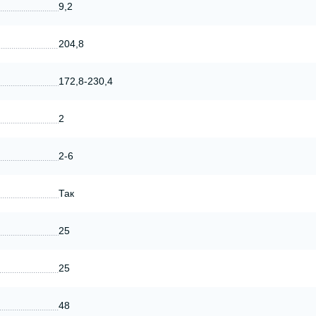
9,2
204,8
172,8-230,4
2
2-6
Так
25
25
48