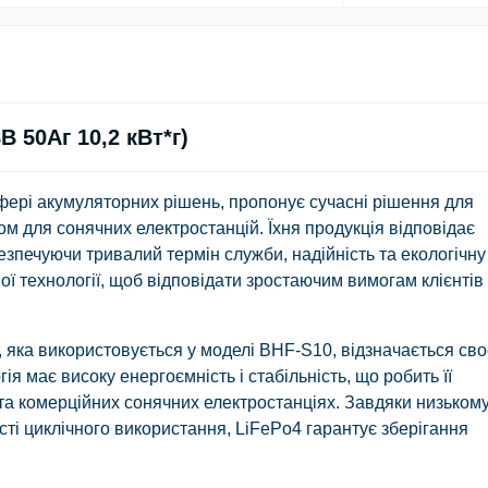
В 50Аг 10,2 кВт*г)
 сфері акумуляторних рішень, пропонує сучасні рішення для
ом для сонячних електростанцій. Їхня продукція відповідає
печуючи тривалий термін служби, надійність та екологічну
вої технології, щоб відповідати зростаючим вимогам клієнтів
), яка використовується у моделі BHF-S10, відзначається св
ія має високу енергоємність і стабільність, що робить її
та комерційних сонячних електростанціях. Завдяки низьком
ті циклічного використання, LiFePo4 гарантує зберігання