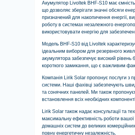
Акумулятор Livoltek BHF-S10 має ємність 
що дозволяє зберігати значні обсяги ене
призначений для накопичення енергії, в
роботу в системах незалежного енергоп
використовувати енергію для забезпечен
Модель BHF-S10 від Livoltek характеризує
ідеальним вибором для резервного живлен
акумулятора забезпечує високий рівень бе
короткого замикання, що є важливим фак
Компанія Lirik Solar пропонує послуги з 
системи. Наші фахівці забезпечують шви
та сонячних панелей. Ми також пропонуєм
встановлення всіх необхідних компоненті
Lirik Solar також надає консультації та 
максимальну ефективність роботи вашої 
домашніх систем до великих комерційних 
повну енергетичну незалежність.