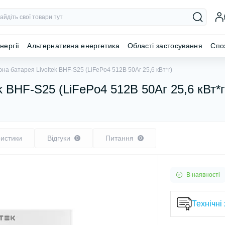
нергії
Альтернативна енергетика
Області застосування
Спо
на батарея Livoltek BHF-S25 (LiFePo4 512В 50Аг 25,6 кВт*г)
k BHF-S25 (LiFePo4 512В 50Аг 25,6 кВт*г
истики
Відгуки
Питання
0
0
В наявності
Технічні