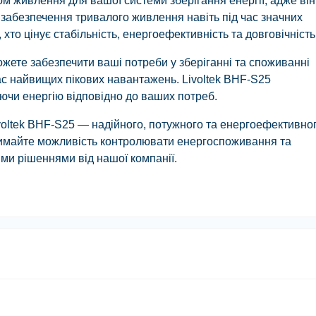
м живлення для вашої системи зберігання енергії, адже він
я забезпечення тривалого живлення навіть під час значних
хто цінує стабільність, енергоефективність та довговічність
ожете забезпечити ваші потреби у зберіганні та споживанні
 час найвищих пікових навантажень. Livoltek BHF-S25
ючи енергію відповідно до ваших потреб.
ivoltek BHF-S25 — надійного, потужного та енергоефективно
римайте можливість контролювати енергоспоживання та
ми рішеннями від нашої компанії.