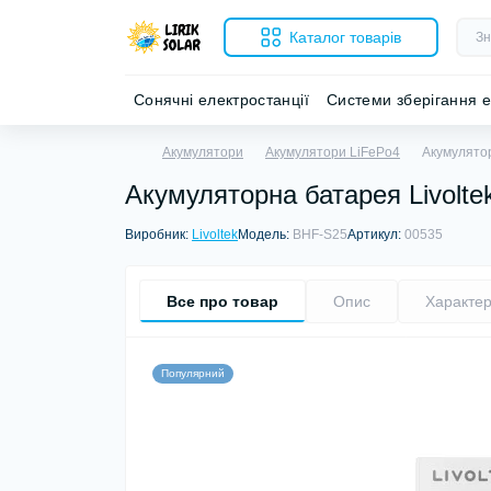
Каталог товарів
Сонячні електростанції
Системи зберігання е
Акумулятори
Акумулятори LiFePo4
Акумулятор
Акумуляторна батарея Livolte
Виробник:
Livoltek
Модель:
BHF-S25
Артикул:
00535
Все про товар
Опис
Характер
Популярний