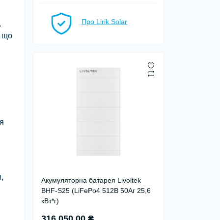
Про Lirik Solar
.
, що
ня
,
Акумуляторна батарея Livoltek
BHF-S25 (LiFePo4 512В 50Аг 25,6
кВт*г)
316 050.00 ₴