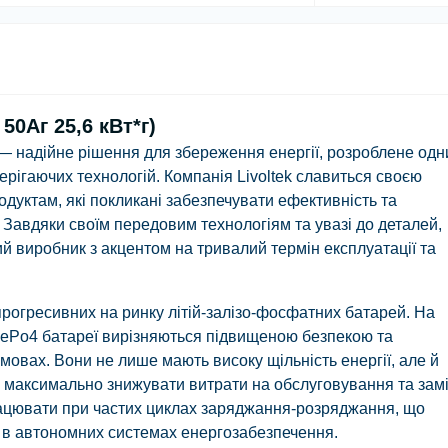
50Аг 25,6 кВт*г)
— надійне рішення для збереження енергії, розроблене од
берігаючих технологій. Компанія Livoltek славиться своєю
одуктам, які покликані забезпечувати ефективність та
. Завдяки своїм передовим технологіям та увазі до деталей,
ий виробник з акцентом на тривалий термін експлуатації та
прогресивних на ринку літій-залізо-фосфатних батарей. На
iFePo4 батареї вирізняються підвищеною безпекою та
мовах. Вони не лише мають високу щільність енергії, але й
м максимально знижувати витрати на обслуговування та замі
ацювати при частих циклах заряджання-розряджання, що
 в автономних системах енергозабезпечення.