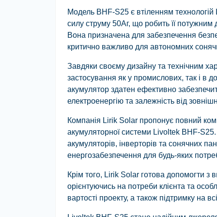
Модель BHF-S25 є втіленням технологій Liv
силу струму 50Аг, що робить її потужним 
Вона призначена для забезпечення безп
критично важливо для автономних сонячн
Завдяки своєму дизайну та технічним хар
застосування як у промислових, так і в д
акумулятор здатен ефективно забезпечит
електроенергію та залежність від зовнішн
Компанія Lirik Solar пропонує повний к
акумуляторної системи Livoltek BHF-S25
акумуляторів, інверторів та сонячних па
енергозабезпечення для будь-яких потре
Крім того, Lirik Solar готова допомогти 
орієнтуючись на потреби клієнта та особл
вартості проекту, а також підтримку на вс