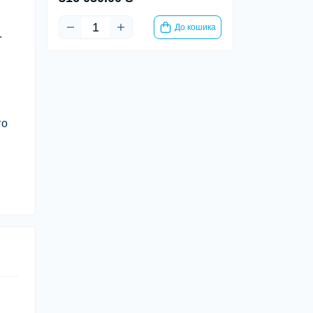
До кошика
.
го