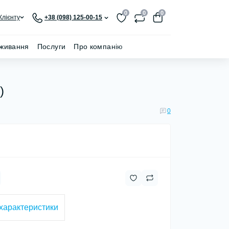
0
0
0
Клієнту
+38 (098) 125-00-15
живання
Послуги
Про компанію
)
0
 характеристики