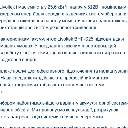
oltek і має ємність у 25,6 кВт*г, напругу 512В і номінальну
джерелом енергії для середніх та великих систем зберігання
ерервного живлення навіть у моменти пікових навантажень
их станцій або систем резервного живлення.
актеристикам, акумулятор Livoltek BHF-S25 підходить для
омашніх умовах. У поєднанні з якісним інвертором, цей
и роботу всієї системи, що дозволяє знижувати витрати на
іх джерел енергії.
омплекс послуг для ефективного підключення та налаштуван
. Наші спеціалісти здійснюють професійний монтаж
нелей, створюючи стабільні та економічні системи
б.
з вибором найоптимальнішого варіанту акумуляторної системи
ивості об'єкта. Ми пропонуємо консультації, розрахунок
іх етапах реалізації системи сонячної енергетики.