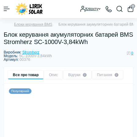
0
Клієнту
Блоки керування BMS
Блок керування акумуляторних батарей BMS
Блок керування акумуляторних батарей BMS
Stromherz SС-1000V-3,84kWh
Виробник:
Stromherz
0
Модель:
SС-1000V-3,84kWh
Артикул:
00376
Все про товар
Опис
Відгуки
Питання
0
0
Популярний