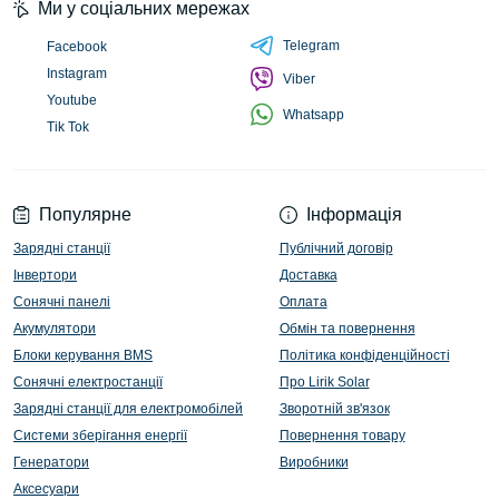
Ми у соціальних мережах
Telegram
Facebook
Instagram
Viber
Youtube
Whatsapp
Tik Tok
Популярне
Інформація
Зарядні станції
Публічний договір
Інвертори
Доставка
Сонячні панелі
Оплата
Акумулятори
Обмін та повернення
Блоки керування BMS
Політика конфіденційності
Сонячні електростанції
Про Lirik Solar
Зарядні станції для електромобілей
Зворотній зв'язок
Системи зберігання енергії
Повернення товару
Генератори
Виробники
Аксесуари