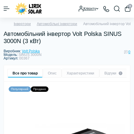
0
Клієнту
Інвертори
Автомобільні інвертори
Автомобільний інвертор Volt 
Автомобільний інвертор Volt Polska SINUS
3000N (3 кВт)
Виробник:
Volt Polska
0
Модель:
SINUS 3000N
Артикул:
00367
Все про товар
Опис
Характеристики
Відгуки
0
Популярний
Продано