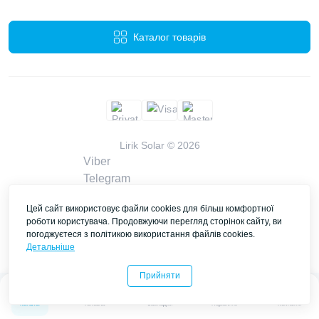
Каталог товарів
Lirik Solar © 2026
Viber
Telegram
WhatsApp
Цей сайт використовує файли cookies для більш комфортної
liriksolarcompany@gmail.com
роботи користувача. Продовжуючи перегляд сторінок сайту, ви
Замовити дзвінок
погоджуєтеся з політикою використання файлів cookies.
Контакти
Детальніше
Прийняти
0
0
Каталог
Головна
Закладки
Порівняти
Контакти