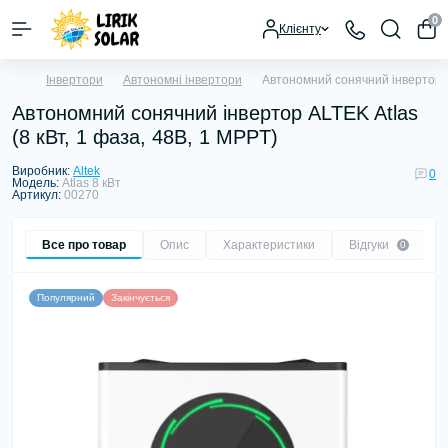
0
Клієнту
Інвертори
Автономні інвертори
Автономний сонячний інвертор AL
Автономний сонячний інвертор ALTEK Atlas
(8 кВт, 1 фаза, 48В, 1 MPPT)
Виробник:
Altek
0
Модель:
Atlas 8 кВт
Артикул:
00270
Все про товар
Опис
Характеристики
Відгуки
0
Популярний
Закінчується