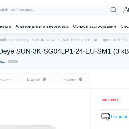
нергії
Альтернативна енергетика
Області застосування
Спо
ний інвертор Deye SUN-3K-SG04LP1-24-EU-SM1 (3 кВт, 24В, 1 фаза, 1 MPPT)
 Deye SUN-3K-SG04LP1-24-EU-SM1 (3 кВт
икул:
00286
истики
Відгуки
Питання
0
0
Закінчився
Технічні