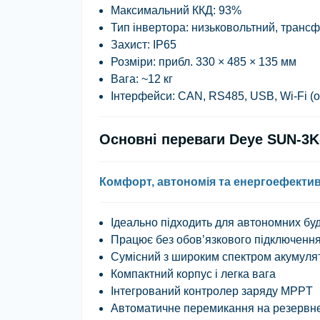
Максимальний ККД
: 93%
Тип інвертора
: низьковольтний, тран
Захист
: IP65
Розміри
: прибл. 330 × 485 × 135 мм
Вага
: ~12 кг
Інтерфейси
: CAN, RS485, USB, Wi-Fi (
Основні переваги Deye SUN-3
Комфорт, автономія та енергоефектив
Ідеально підходить для автономних буд
Працює без обов’язкового підключення
Сумісний з широким спектром акумулят
Компактний корпус і легка вага
Інтегрований контролер заряду MPPT
Автоматичне перемикання на резервн