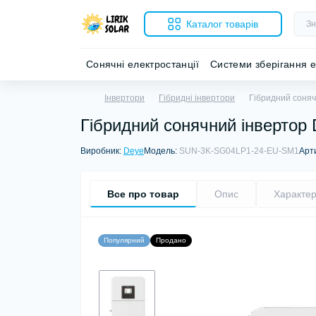
Каталог товарів
Сонячні електростанції
Системи зберігання е
Інвертори
Гібридні інвертори
Гібридний соняч
Гібридний сонячний інвертор
Виробник:
Deye
Модель:
SUN-3K-SG04LP1-24-EU-SM1
Арт
Все про товар
Опис
Характер
Популярний
Продано