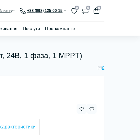
0
0
0
Клієнту
+38 (098) 125-00-15
живання
Послуги
Про компанію
, 24В, 1 фаза, 1 MPPT)
0
 характеристики