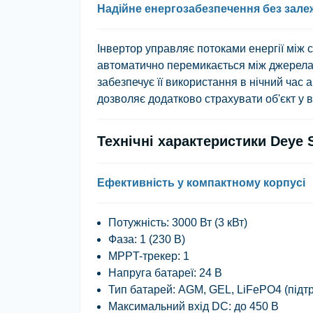
Надійне енергозабезпечення без залеж
Інвертор управляє потоками енергії між
автоматично перемикається між джерелам
забезпечує її використання в нічний час
дозволяє додатково страхувати об'єкт у 
Технічні характеристики Deye
Ефективність у компактному корпусі
Потужність
: 3000 Вт (3 кВт)
Фаза
: 1 (230 В)
MPPT-трекер
: 1
Напруга батареї
: 24 В
Тип батарей
: AGM, GEL, LiFePO4 (під
Максимальний вхід DC
: до 450 В