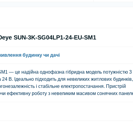
 Deye SUN-3K-SG04LP1-24-EU-SM1
ивлення будинку чи дачі
SM1
— це надійна однофазна гібридна модель потужністю 3 
24 В. Ідеально підходить для невеликих житлових будинків,
ргонезалежність і стабільне електропостачання. Пристрій
ючи ефективну роботу з невеликим масивом сонячних панел