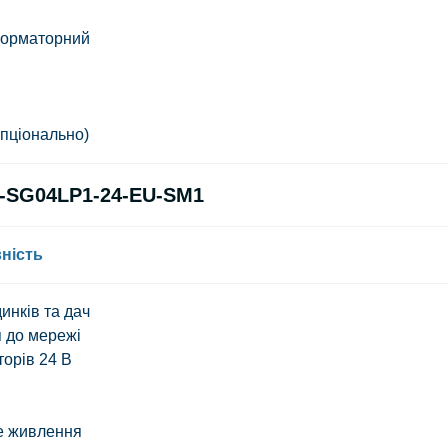
сформаторний
опціонально)
K-SG04LP1-24-EU-SM1
ність
инків та дач
 до мережі
орів 24 В
е живлення