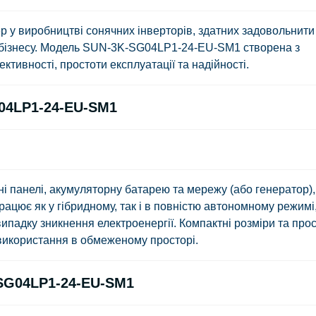
р у виробництві сонячних інверторів, здатних задовольнити
 бізнесу. Модель
SUN-3K-SG04LP1-24-EU-SM1
створена з
тивності, простоти експлуатації та надійності.
04LP1-24-EU-SM1
і панелі, акумуляторну батарею та мережу (або генератор),
цює як у гібридному, так і в повністю автономному режимі
падку зникнення електроенергії. Компактні розміри та про
використання в обмеженому просторі.
SG04LP1-24-EU-SM1