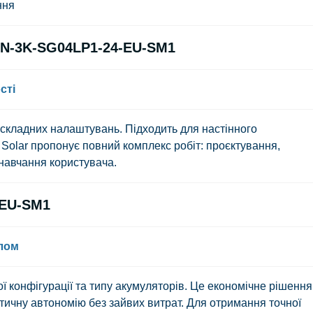
ння
UN-3K-SG04LP1-24-EU-SM1
сті
 складних налаштувань. Підходить для настінного
k Solar
пропонує повний комплекс робіт: проєктування,
 навчання користувача.
-EU-SM1
алом
ї конфігурації та типу акумуляторів. Це економічне рішення
етичну автономію без зайвих витрат. Для отримання точної