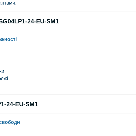
антами.
-SG04LP1-24-EU-SM1
ежності
ки
режі
P1-24-EU-SM1
 свободи