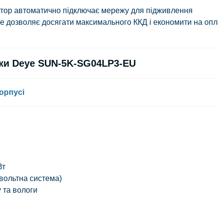
ертор автоматично підключає мережу для підживлення
е дозволяє досягати максимального ККД і економити на опл
ики Deye SUN-5K-SG04LP3-EU
орпусі
Вт
овольтна система)
у та вологи