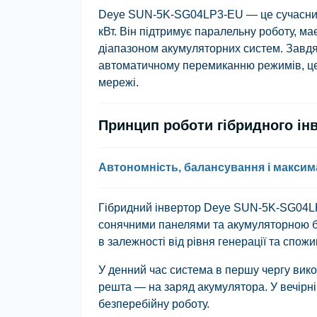
Deye SUN-5K-SG04LP3-EU — це сучасний 
кВт. Він підтримує паралельну роботу, м
діапазоном акумуляторних систем. Завдя
автоматичному перемиканню режимів, цей
мережі.
Принцип роботи гібридного ін
Автономність, балансування і макси
Гібридний інвертор Deye SUN-5K-SG04LP
сонячними панелями та акумуляторною б
в залежності від рівня генерації та спож
У денний час система в першу чергу вико
решта — на заряд акумулятора. У вечірні
безперебійну роботу.