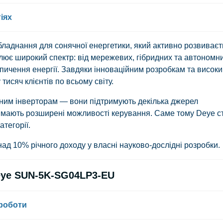
іях
ладнання для сонячної енергетики, який активно розвиваєт
плює широкий спектр: від мережевих, гібридних та автономн
опичення енергії. Завдяки інноваційним розробкам та висок
тисяч клієнтів по всьому світу.
дним інверторам — вони підтримують декілька джерел
 мають розширені можливості керування. Саме тому Deye с
атегорії.
над 10% річного доходу у власні науково-дослідні розробки.
eye SUN-5K-SG04LP3-EU
 роботи