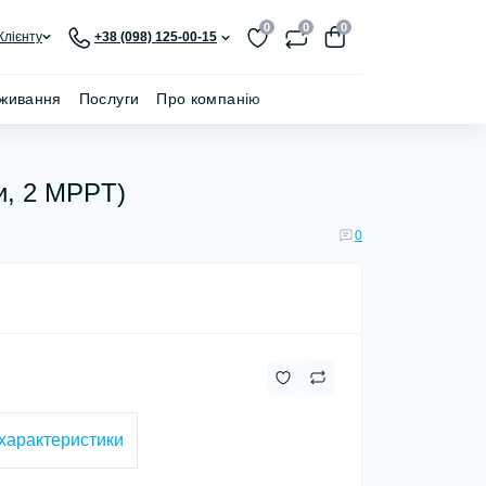
0
0
0
Клієнту
+38 (098) 125-00-15
живання
Послуги
Про компанію
и, 2 MPPT)
0
 характеристики