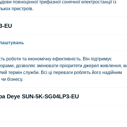
удови повноцінної трифазної сонячної електростанції із
ькох пристроїв.
3-EU
налаштувань
сть роботи та економічну ефективність. Він підтримує
орами, дозволяє змінювати пріоритети джерел живлення, м
ий термін служби. Всі ці переваги роблять його надійним
чи бізнесу.
ора Deye SUN-5K-SG04LP3-EU