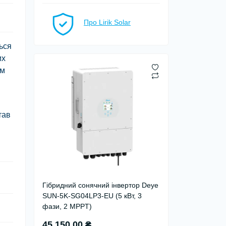
Про Lirik Solar
ься
их
им
тав
Гібридний сонячний інвертор Deye
SUN-5K-SG04LP3-EU (5 кВт, 3
фази, 2 MPPT)
45 150.00 ₴