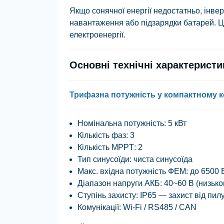
Якщо сонячної енергії недостатньо, інв
навантаження або підзарядки батарей. Ц
електроенергії.
Основні технічні характерист
Трифазна потужність у компактному к
Номінальна потужність
: 5 кВт
Кількість фаз
: 3
Кількість MPPT
: 2
Тип синусоїди
: чиста синусоїда
Макс. вхідна потужність ФЕМ
: до 6500 
Діапазон напруги АКБ
: 40~60 В (низьк
Ступінь захисту
: IP65 — захист від пил
Комунікації
: Wi-Fi / RS485 / CAN