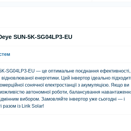
 Deye SUN-5K-SG04LP3-EU
стем
-5K-SG04LP3-EU — це оптимальне поєднання ефективності,
і відновлюваної енергетики. Цей інвертор ідеально підходит
мерційної сонячної електростанції з акумуляцією. Якщо ви
 можливістю автономної роботи, балансування навантаженн
відмінним вибором. Замовляйте інвертор уже сьогодні — і
разом із Lirik Solar!