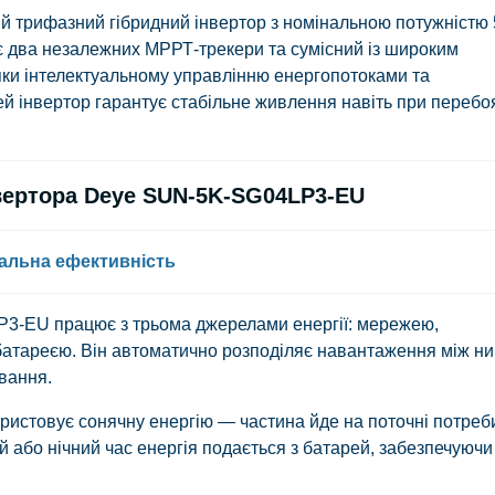
трифазний гібридний інвертор з номінальною потужністю 
ає два незалежних МРРТ-трекери та сумісний із широким
ки інтелектуальному управлінню енергопотоками та
 інвертор гарантує стабільне живлення навіть при перебо
вертора Deye SUN-5K-SG04LP3-EU
мальна ефективність
3-EU працює з трьома джерелами енергії: мережею,
атареєю. Він автоматично розподіляє навантаження між н
ивання.
ристовує сонячну енергію — частина йде на поточні потреб
й або нічний час енергія подається з батарей, забезпечуючи