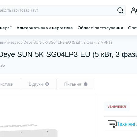
нергії
Альтернативна енергетика
Області застосування
Спо
ний інвертор Deye SUN-5K-SG04LP3-EU (5 кВт, 3 фази, 2 MPPT)
 Deye SUN-5K-SG04LP3-EU (5 кВт, 3 фаз
295
истики
Відгуки
Питання
0
0
Закінчився
Технічні