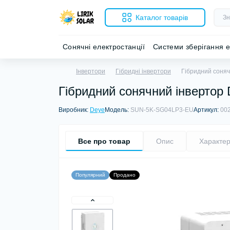
Каталог товарів
Сонячні електростанції
Системи зберігання е
Інвертори
Гібридні інвертори
Гібридний соняч
Гібридний сонячний інвертор
Виробник:
Deye
Модель:
SUN-5K-SG04LP3-EU
Артикул:
00
Все про товар
Опис
Характер
Популярний
Продано