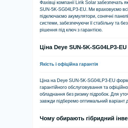
Фахівці компанії Lirik Solar забезпечат
SUN-5K-SG04LP3-EU. Ми враховуємо всі 
підключаємо акумулятори, сонячні панел
системи, забезпечуючи її стабільну та бе
рішення під ключ з гарантією.
Ціна Deye SUN-5K-SG04LP3-EU
Якість і офіційна гарантія
Ціна на Deye SUN-5K-SG04LP3-EU формуєт
гарантійного обслуговування та офіційно
обладнання без ризику підробок. Для ут
завжди підберемо оптимальний варіант 
Чому обирають гібридний інве