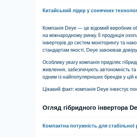
Китайський лідер у сонячних технолог
Компанія Deye — це відомий виробник об
на міжнародному ринку. Її продукція охо
інверторів до систем моніторингу та нак
стандартам якості, Deye завоював довіру 
Особливу увагу компанія приділяє гібри
живлення, забезпечують автономність та
одним із найпопулярніших брендів у цій к
Цікавий факт: компанія Deye інвестує по
Огляд гібридного інвертора D
Компактна потужність для стабільної