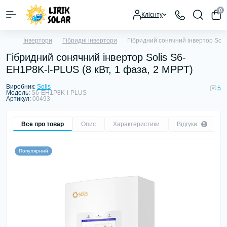
0
Клієнту
Інвертори
Гібридні інвертори
Гібридний сонячний інвертор Soli
Гібридний сонячний інвертор Solis S6-
EH1P8K-l-PLUS (8 кВт, 1 фаза, 2 MPPT)
Виробник:
Solis
5
Модель:
S6-EH1P8K-l-PLUS
Артикул:
00493
Все про товар
Опис
Характеристики
Відгуки
5
Популярний