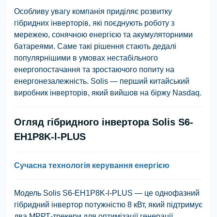
Особливу увагу компанія приділяє розвитку
гібридних інверторів, які поєднують роботу з
мережею, сонячною енергією та акумуляторними
батареями. Саме такі рішення стають дедалі
популярнішими в умовах нестабільного
енергопостачання та зростаючого попиту на
енергонезалежність.
Solis — перший китайський
виробник інверторів, який вийшов на біржу Nasdaq.
Огляд гібридного інвертора Solis S6-
EH1P8K-l-PLUS
Сучасна технологія керування енергією
Модель Solis S6-EH1P8K-l-PLUS — це однофазний
гібридний інвертор потужністю 8 кВт, який підтримує
два МРРТ-трекери для оптимізації генерації.