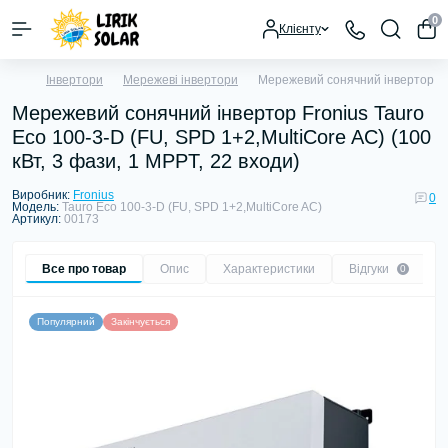
0
Клієнту
Інвертори
Мережеві інвертори
Мережевий сонячний інвертор Fron
Мережевий сонячний інвертор Fronius Tauro
Eco 100-3-D (FU, SPD 1+2,MultiCore AC) (100
кВт, 3 фази, 1 MPPT, 22 входи)
Виробник:
Fronius
0
Модель:
Tauro Eco 100-3-D (FU, SPD 1+2,MultiCore AC)
Артикул:
00173
Все про товар
Опис
Характеристики
Відгуки
0
Популярний
Закінчується