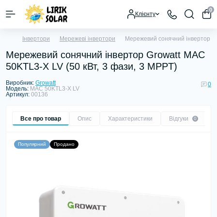
0
Клієнту
Інвертори
Мережеві інвертори
Мережевий сонячний інвертор Gr
Мережевий сонячний інвертор Growatt MAC
50KTL3-X LV (50 кВт, 3 фази, 3 MPPT)
Виробник:
Growatt
0
Модель:
MAC 50KTL3-X LV
Артикул:
00136
Все про товар
Опис
Характеристики
Відгуки
0
Популярний
Продано