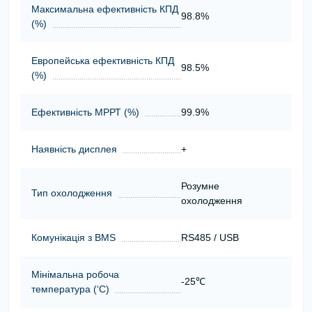
Максимальна ефективність КПД
98.8%
(%)
Европейська ефективність КПД
98.5%
(%)
Ефективність МРРТ (%)
99.9%
Наявність дисплея
+
Розумне
Тип охолодження
охолодження
Комунікація з BMS
RS485 / USB
Мінімальна робоча
-25℃
температура (‘С)