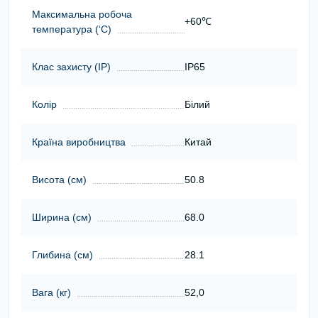
Максимальна робоча
+60℃
температура (‘С)
Клас захисту (ІР)
IP65
Колір
Білий
Країна виробництва
Китай
Висота (cм)
50.8
Ширина (cм)
68.0
Глибина (cм)
28.1
Вага (кг)
52,0