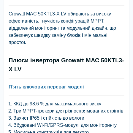
Growatt MAC 50KTL3-X LV обирають за високу
ефективність, гнучкість конфігурацій MPPT,
віддалений моніторинг та модульний дизайн, що
забезпечує швидку заміну блоків і мінімальні
простої.
Плюси інвертора Growatt MAC 50KTL3-
X LV
П’ять ключових переваг моделі
ККД до 98,6 % для максимального зиску
Три MPPT-трекери для різноспрямованих стрінгів
Захист IP65 і стійкість до вологи
Вбудовані Wi-Fi/GPRS-модулі для моніторингу
Модульна конструкція для легкого