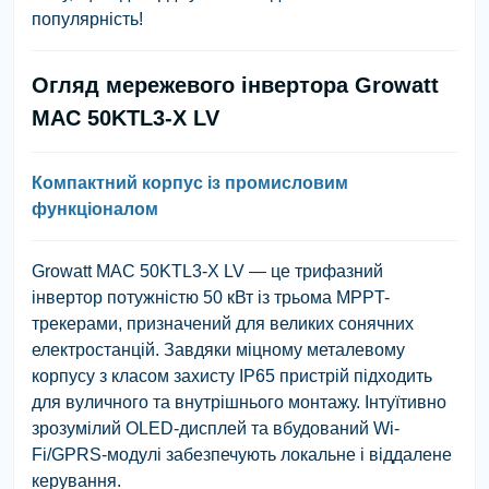
популярність!
Огляд мережевого інвертора Growatt
MAC 50KTL3-X LV
Компактний корпус із промисловим
функціоналом
Growatt MAC 50KTL3-X LV — це трифазний
інвертор потужністю 50 кВт із трьома MPPT-
трекерами, призначений для великих сонячних
електростанцій. Завдяки міцному металевому
корпусу з класом захисту IP65 пристрій підходить
для вуличного та внутрішнього монтажу. Інтуїтивно
зрозумілий OLED-дисплей та вбудований Wi-
Fi/GPRS-модулі забезпечують локальне і віддалене
керування.