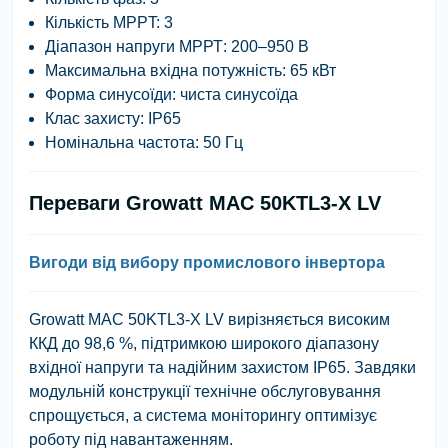
Кількість MPPT:
3
Діапазон напруги МРРТ:
200–950 В
Максимальна вхідна потужність:
65 кВт
Форма синусоїди:
чиста синусоїда
Клас захисту:
IP65
Номінальна частота:
50 Гц
Переваги Growatt MAC 50KTL3-X LV
Вигоди від вибору промислового інвертора
Growatt MAC 50KTL3-X LV вирізняється високим
ККД до 98,6 %, підтримкою широкого діапазону
вхідної напруги та надійним захистом IP65. Завдяки
модульній конструкції технічне обслуговування
спрощується, а система моніторингу оптимізує
роботу під навантаженням.