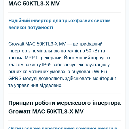
MAC 50KTL3-X MV
Надійний інвертор для трьохфазних систем
великої потужності
Growatt MAC 50KTL3-X MV — це трифазний
інвертор з номінальною потужністю 50 кВт та
трьома MPPT трекерами. Його міцний корпус із
класом захисту IP65 забезпечує експлуатацію у
різних кліматичних умовах, а вбудовані Wi-Fi і
GPRS-модулі дозволяють здійснювати моніторинг
та управління віддалено.
Принцип роботи мережевого інвертора
Growatt MAC 50KTL3-X MV
Оптимізоване перетворення сонячної енергії в