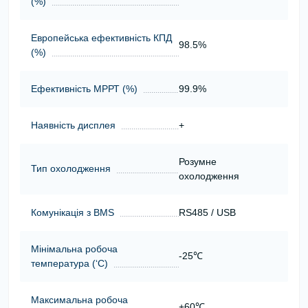
(%)
Европейська ефективність КПД
98.5%
(%)
Ефективність МРРТ (%)
99.9%
Наявність дисплея
+
Розумне
Тип охолодження
охолодження
Комунікація з BMS
RS485 / USB
Мінімальна робоча
-25℃
температура (‘С)
Максимальна робоча
+60℃