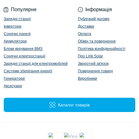
Популярне
Інформація
Зарядні станції
Публічний договір
Інвертори
Доставка
Сонячні панелі
Оплата
Акумулятори
Обмін та повернення
Блоки керування BMS
Політика конфіденційності
Сонячні електростанції
Про Lirik Solar
Зарядні станції для електромобілей
Зворотній зв'язок
Системи зберігання енергії
Повернення товару
Генератори
Виробники
Аксесуари
Каталог товарів