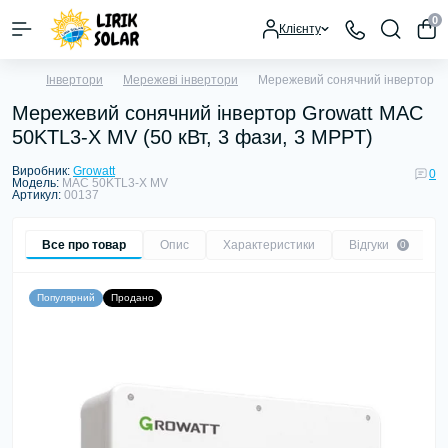
0
Клієнту
Інвертори
Мережеві інвертори
Мережевий сонячний інвертор Gr
Мережевий сонячний інвертор Growatt MAC
50KTL3-X MV (50 кВт, 3 фази, 3 MPPT)
Виробник:
Growatt
0
Модель:
MAC 50KTL3-X MV
Артикул:
00137
Все про товар
Опис
Характеристики
Відгуки
0
Популярний
Продано