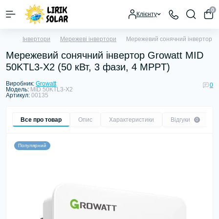
0
Клієнту
Інвертори
Мережеві інвертори
Мережевий сонячний інвертор Gro
Мережевий сонячний інвертор Growatt MID
50KTL3-X2 (50 кВт, 3 фази, 4 MPPT)
Виробник:
Growatt
0
Модель:
MID 50KTL3-X2
Артикул:
00135
Все про товар
Опис
Характеристики
Відгуки
0
Популярний