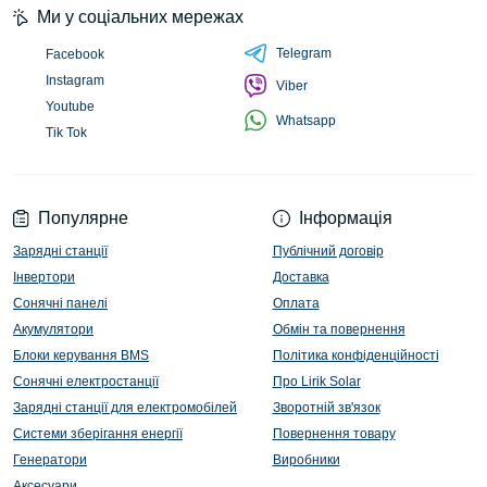
Ми у соціальних мережах
Telegram
Facebook
Instagram
Viber
Youtube
Whatsapp
Tik Tok
Популярне
Інформація
Зарядні станції
Публічний договір
Інвертори
Доставка
Сонячні панелі
Оплата
Акумулятори
Обмін та повернення
Блоки керування BMS
Політика конфіденційності
Сонячні електростанції
Про Lirik Solar
Зарядні станції для електромобілей
Зворотній зв'язок
Системи зберігання енергії
Повернення товару
Генератори
Виробники
Аксесуари