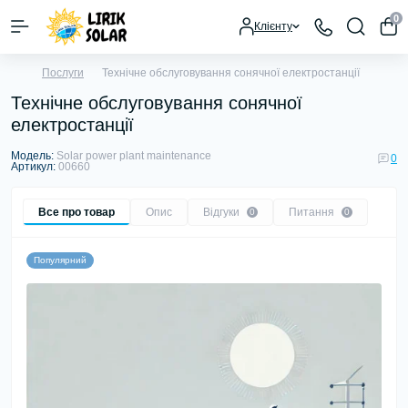
0
Клієнту
Послуги
Технічне обслуговування сонячної електростанції
Технічне обслуговування сонячної
електростанції
Модель:
Solar power plant maintenance
0
Артикул:
00660
Все про товар
Опис
Відгуки
Питання
0
0
Популярний