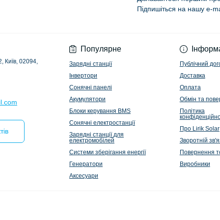
Підпишіться на нашу e-ma
Політика конфіденц
Популярне
Інформ
, Київ, 02094,
Зарядні станції
Публічний дог
Інвертори
Доставка
Сонячні панелі
Оплата
Акумулятори
Обмін та пов
l.com
Блоки керування BMS
Політика
конфіденційно
Сонячні електростанції
Про Lirik Solar
тів
Зарядні станції для
електромобілей
Зворотній зв'я
Системи зберігання енергії
Повернення т
Генератори
Виробники
Аксесуари