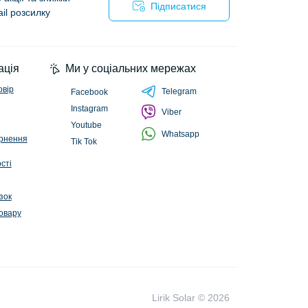
Підписатися
il розсилку
ійності
ація
Ми у соціальних мережах
овір
Telegram
Facebook
Instagram
Viber
Youtube
Whatsapp
ернення
Tik Tok
сті
зок
овару
Lirik Solar © 2026