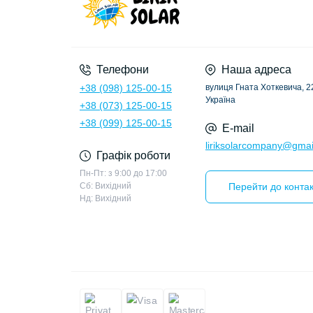
Телефони
Наша адреса
+38 (098) 125-00-15
вулиця Гната Хоткевича, 22
Україна
+38 (073) 125-00-15
+38 (099) 125-00-15
E-mail
liriksolarcompany@gmai
Графік роботи
Пн-Пт: з 9:00 до 17:00
Сб: Вихідний
Перейти до контак
Нд: Вихідний