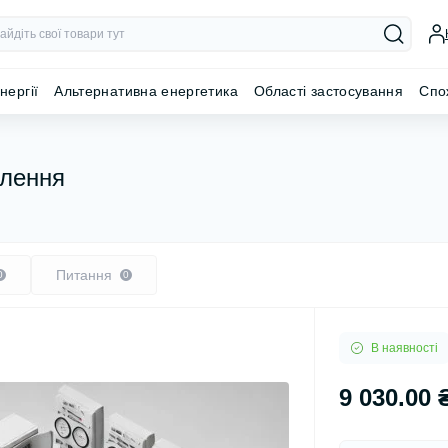
нергії
Альтернативна енергетика
Області застосування
Спо
влення
Питання
0
0
В наявності
9 030.00 