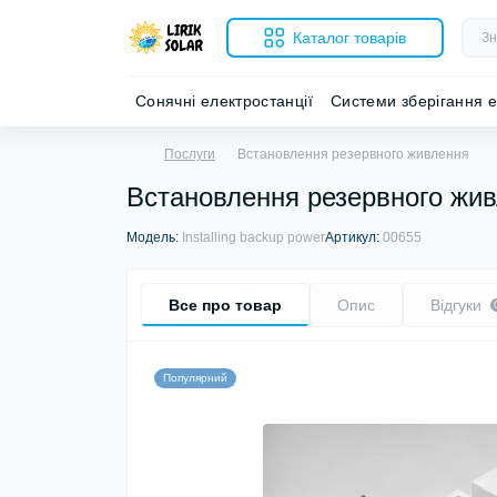
Каталог товарів
Сонячні електростанції
Системи зберігання е
Послуги
Встановлення резервного живлення
Встановлення резервного жи
Модель:
Installing backup power
Артикул:
00655
Все про товар
Опис
Відгуки
Популярний