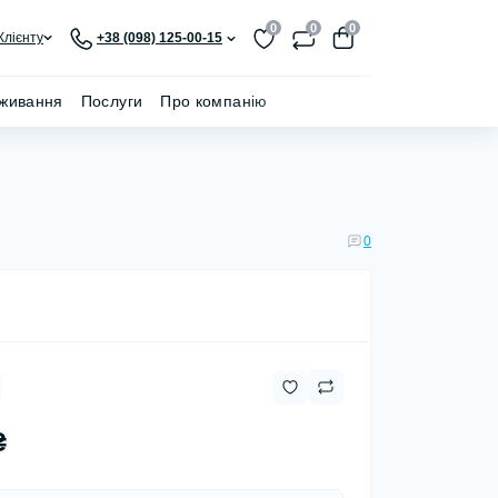
0
0
0
Клієнту
+38 (098) 125-00-15
живання
Послуги
Про компанію
0
₴