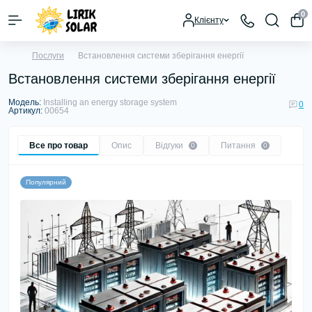
0
Клієнту
Послуги
Встановлення системи зберігання енергії
Встановлення системи зберігання енергії
Модель:
Installing an energy storage system
0
Артикул:
00654
Все про товар
Опис
Відгуки
Питання
0
0
Популярний