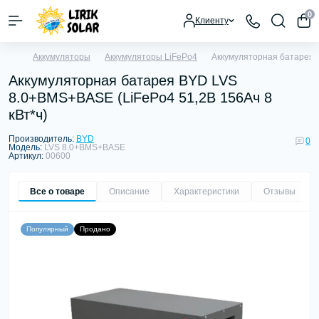
0
Клиенту
Аккумуляторы
Аккумуляторы LiFePo4
Аккумуляторная батарея 
Аккумуляторная батарея BYD LVS
8.0+BMS+BASE (LiFePo4 51,2В 156Aч 8
кВт*ч)
Производитель:
BYD
0
Модель:
LVS 8.0+BMS+BASE
Артикул:
00600
Все о товаре
Описание
Характеристики
Отзывы
0
Популярный
Продано